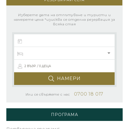
Изберете дата на отпътуване и туристи и
намерете цена *изисква се отделна резервация за
всяка стая
2 ВЪЗР. / 0 ДЕЦА
НАМЕРИ
0700 18 017
Или се свържете с нас
ПРОГРАМА
Потвърдена програма!