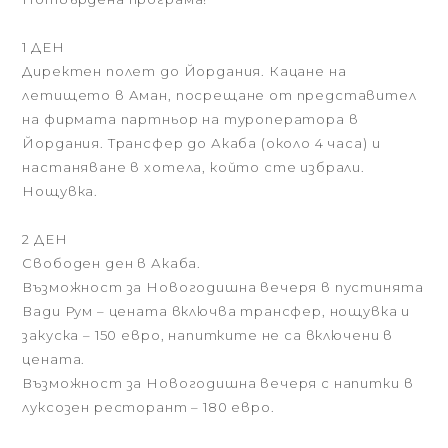
1 ДЕН
Директен полет до Йордания. Кацане на
летището в Аман, посрещане от представител
на фирмата партньор на туроператора в
Йордания. Трансфер до Акаба (около 4 часа) и
настаняване в хотела, който сте избрали.
Нощувка.
2 ДЕН
Свободен ден в Акаба.
Възможност за Новогодишна вечеря в пустинята
Вади Рум – цената включва трансфер, нощувка и
закуска – 150 евро, напитките не са включени в
цената.
Възможност за Новогодишна вечеря с напитки в
луксозен ресторант – 180 евро.