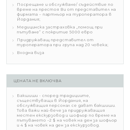
Посрещане и обслужване/ съдействие по
време на престоя Ви от представител на
фирмата – партньор на туроператора в
Йордания;
Медицинска застраховка „помощ при
пътуване” с покритие 5000 евро
Придружаващ представител от
туроператора при група над 20 човека;
Входна виза
ЦЕНАТА НЕ ВКЛЮЧВА
Бакшиши - според традициите,
съществуващи в Йордания, на
обслужващия персонал се дават бакшиши.
Това важи най-вече за придружаващия
местен екскурзовод и шофьор по време на
пътуването –2 $ на човек на ден за шофьор
и 4 $ на човек на ден за екскурзовод.