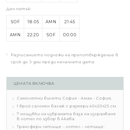
Ден петък:
SOF
18:05
AMN
21:45
AMN
22:20
SOF
00:00
Разписанието подлежи на препотвърждение в
срок до 3 дни преди началната дата.
ЦЕНАТА ВКЛЮЧВА
Самолетни билети София - Аман - София;
1 брой салонен багаж с размери 40х20х25 см.
7 нощувки на избраната база на изхранване
в хотел по избор в Акаба
Трансфери летище – хотел – летище;