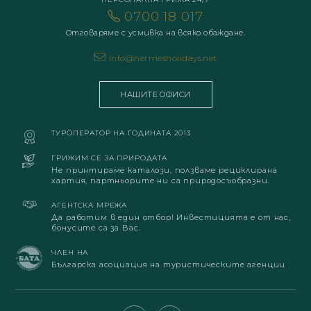
0700 18 017
Отговаряме с усмивка на всяко обаждане.
info@hermesholidays.net
НАШИТЕ ОФИСИ
ТУРОПЕРАТОР НА ГОДИНАТА 2013
ГРИЖИМ СЕ ЗА ПРИРОДАТА
Не принтираме каталози, ползваме рециклирана
хартия, партньорите ни са природосъобразни.
АГЕНТСКА МРЕЖА
Да работим в един отбор! Инвестицията е от нас,
бонусите са за Вас.
ЧЛЕН НА
Българска асоциация на туристическите агенции