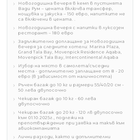
Новогодишна вечеря в кемп в пустинята
Вади Рум – цената включва трансфер,
нощувка и закуска – 150 евро, напитките не
са включени в цената. .
Новогодишна вечеря с напитки в луксозен
ресторант – 180 евро
Задължително доплащане за Новогодишна
вечеря за следните хотели: Мarina Plaza,
Grand Tala Bay, Movenpick Residence Aqaba,
Movenpick Tala Bay, Intercontinental Aqaba
Избор на място в самолета/съседни
места - допълнително заплащане от 8 - 20
евро (в зависимост от наличността)
Ръчен багаж до 10 кг и размери 55/40/20 см -
50 лева двупосочно
Чекиран багаж до 10 кг - 60 лева
двупосчочно
Чекиран багаж до 20 кг - 120 лв двупосочно
към 01.10.2025г., подлежи на
препотвърждение при заявка на такъв към
авиокомпанията
Лични разходи, както и допълнителни