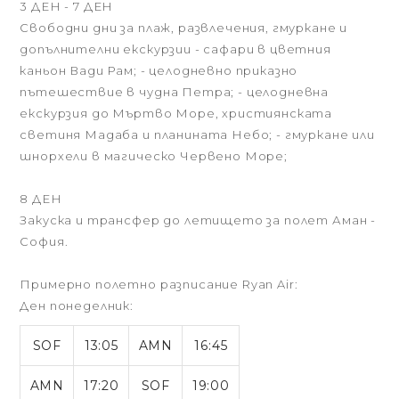
3 ДЕН - 7 ДЕН
Свободни дни за плаж, развлечения, гмуркане и
допълнителни екскурзии - сафари в цветния
каньон Вади Рам; - целодневно приказно
пътешествие в чудна Петра; - целодневна
екскурзия до Мъртво Море, християнската
светиня Мадаба и планината Небо; - гмуркане или
шнорхели в магическо Червено Море;
8 ДЕН
Закуска и трансфер до летището за полет Аман -
София.
Примерно полетно разписание Ryan Air:
Ден понеделник:
SOF
13:05
AMN
16:45
AMN
17:20
SOF
19:00