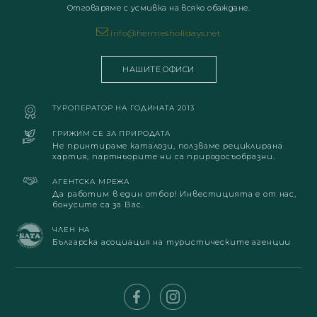
Отговаряме с усмивка на всяко обаждане.
info@hermesholidays.net
НАШИТЕ ОФИСИ
ТУРОПЕРАТОР НА ГОДИНАТА 2013
ГРИЖИМ СЕ ЗА ПРИРОДАТА
Не принтираме каталози, ползваме рециклирана
хартия, партньорите ни са природосъобразни.
АГЕНТСКА МРЕЖА
Да работим в един отбор! Инвестицията е от нас,
бонусите са за Вас.
ЧЛЕН НА
Българска асоциация на туристическите агенции