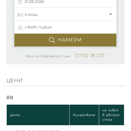
2 ВЪЗР. / 0 ДЕЦА
НАМЕРИ
0700 18 017
Или се свържете с нас
ЦЕНИ
BB
на човек
Дата
Изхранване
в двойна
стая