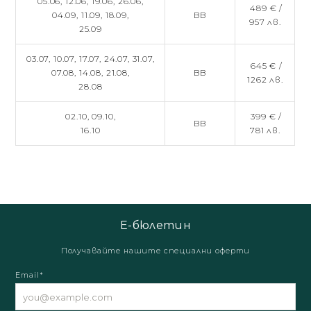
05.06,
12.06,
19.06,
26.06,
489 € /
04.09,
11.09,
18.09,
BB
957 лв.
25.09
03.07,
10.07,
17.07,
24.07,
31.07,
645 € /
07.08,
14.08,
21.08,
BB
1262 лв.
28.08
02.10,
09.10,
399 € /
BB
16.10
781 лв.
Е-бюлетин
Получавайте нашите специални оферти
Email*