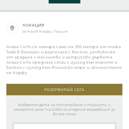
ЛОКАЦИЯ
остров Корфу, Гърция
Anasa Corfu се намира само на 350 метра от плажа
Tsaki в Беницес и разполага с басейн, заобиколен
от градина с маслинови и цитрусови дървета.
Anasa Corfu предлага стаи с изглед към морето и
балкон с изглед към Йонийско море и околностите
на Корфу.
РЕЗЕРВИРАЙ СЕГА
Изберете дата на отпътуване и туристи и
намерете цена *изисква се отделна резервация за
всяка стая