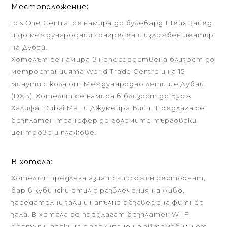
Местоположение:
Ibis One Central се намира до булевард Шейх Зайед
и до международния конгресен и изложбен център
на Дубай.
Хотелът се намира в непосредствена близост до
метростанцията World Trade Centre и на 15
минути с кола от Международно летище Дубай
(DXB). Хотелът се намира в близост до Бурж
Халифа, Dubai Mall и Джумейра Бийч. Предлага се
безплатен трансфер до големите търговски
центрове и плажове.
В хотела:
Хотелът предлага азиатски фюжън ресторант,
бар в кубински стил с развлечения на живо,
заседателни зали и напълно обзаведена фитнес
зала. В хотела се предлагат безплатен Wi-Fi
достъп и паркинг с паркиране на автомобили от