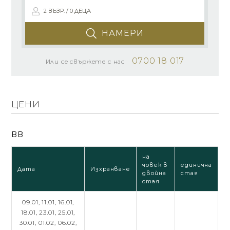
2 ВЪЗР. / 0 ДЕЦА
НАМЕРИ
0700 18 017
Или се свържете с нас
ЦЕНИ
BB
на
човек в
единична
Дата
Изхранване
двойна
стая
стая
09.01,
11.01,
16.01,
18.01,
23.01,
25.01,
30.01,
01.02,
06.02,