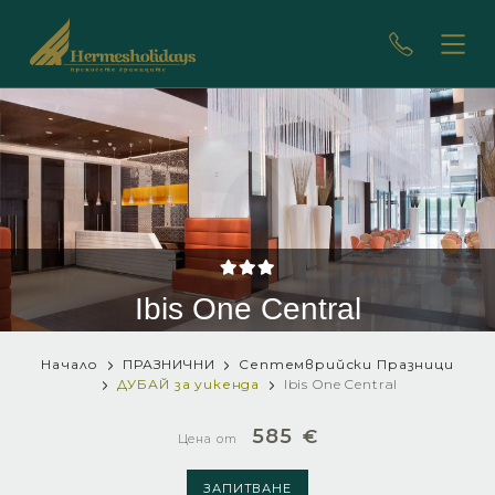
Ibis One Central
Начало
ПРАЗНИЧНИ
Септемврийски Празници
ДУБАЙ за уикенда
Ibis One Central
585
€
Цена от
ЗАПИТВАНЕ