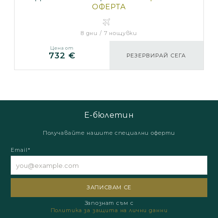
ОФЕРТА
8 дни / 7 нощувки
Цена от
732 €
РЕЗЕРВИРАЙ СЕГА
Е-бюлетин
Получавайте нашите специални оферти
Email*
Запознат съм с
Политика за защита на лични данни