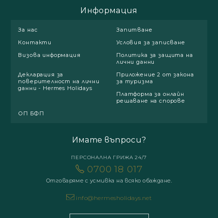
Информация
За нас
Запитване
Контакти
Условия за записване
Визова информация
Политика за защита на
лични данни
Декларация за
Приложение 2 от закона
поверителност на лични
за туризма
данни - Hermes Holidays
Платформа за онлайн
решаване на спорове
ОП БФП
Имате въпроси?
ПЕРСОНАЛНА ГРИЖА 24/7
0700 18 017
Отговаряме с усмивка на всяко обаждане.
info@hermesholidays.net