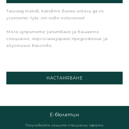
Тайланд такъв, какъвто бихме искали да го
усетите! Лукс от ново поколение!
Моля изпратете запитване за вашаето
специално, персоланизирано предложение за
екзотично бягство.
НАСТАНЯВАНЕ
Е-бюлетин
Получавайте нашите специални оферти