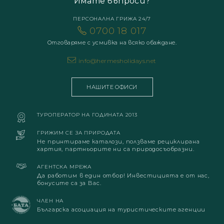
Имате въпроси?
ПЕРСОНАЛНА ГРИЖА 24/7
0700 18 017
Отговаряме с усмивка на всяко обаждане.
info@hermesholidays.net
НАШИТЕ ОФИСИ
ТУРОПЕРАТОР НА ГОДИНАТА 2013
ГРИЖИМ СЕ ЗА ПРИРОДАТА
Не принтираме каталози, ползваме рециклирана
хартия, партньорите ни са природосъобразни.
АГЕНТСКА МРЕЖА
Да работим в един отбор! Инвестицията е от нас,
бонусите са за Вас.
ЧЛЕН НА
Българска асоциация на туристическите агенции