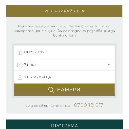
РЕЗЕРВИРАЙ СЕГА
Изберете дата на отпътуване и туристи и
намерете цена *изисква се отделна резервация за
всяка стая
2 ВЪЗР. / 0 ДЕЦА
НАМЕРИ
0700 18 017
Или се свържете с нас
ПРОГРАМА