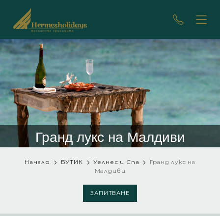
Гранд лукс на Мaлдиви
Начало
БУТИК
Уелнес и Спа
Гранд лукс на
Мaлдиви
ЗАПИТВАНЕ