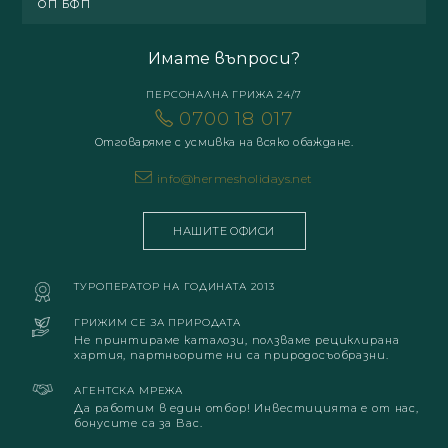
ОП БФП
Имате въпроси?
ПЕРСОНАЛНА ГРИЖА 24/7
0700 18 017
Отговаряме с усмивка на всяко обаждане.
info@hermesholidays.net
НАШИТЕ ОФИСИ
ТУРОПЕРАТОР НА ГОДИНАТА 2013
ГРИЖИМ СЕ ЗА ПРИРОДАТА
Не принтираме каталози, ползваме рециклирана
хартия, партньорите ни са природосъобразни.
АГЕНТСКА МРЕЖА
Да работим в един отбор! Инвестицията е от нас,
бонусите са за Вас.