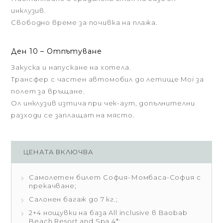
инклузив.
Свободно време за почивка на плажа.
Ден 10 – Отпътуване
Закуска и напускане на хотела.
Трансфер с частен автомобил до летище Moi за
полет за връщане.
Ол инклузив изтича при чек-аут, допълнителни
разходи се заплащат на място.
ЦЕНАТА ВКЛЮЧВА
Самолетен билет София-Момбаса-София с
прекачване;
Салонен багаж до 7 кг.;
2+4 нощувки на база All inclusive в Baobab
Beach Resort and Spa 4*;