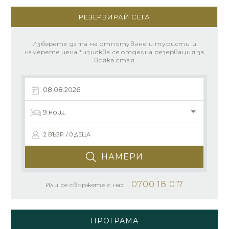
РЕЗЕРВИРАЙ СЕГА
Изберете дата на отпътуване и туристи и
намерете цена *изисква се отделна резервация за
всяка стая
2 ВЪЗР. / 0 ДЕЦА
НАМЕРИ
0700 18 017
Или се свържете с нас
ПРОГРАМА