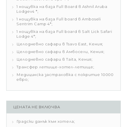
1 нощувка на база Full Board в Ashnil Aruba
Lodgev4 *;
1 нощувка на база Full board в Amboseli
Sentrim Camp 4*;
1 нощувка на база Full board в Salt Lick Safari
Lodge 4*;
Целодневно сафари в Tsavo East, Кения;
Целодневно сафари в Амбосели, Кения;
Целодневно сафари в Taita, Кения;
Трансфер летище-хотел-летище;
Медицинска застраховка с покритие 10000
евро;
ЦЕНАТА НЕ ВКЛЮЧВА
Градски данък към хотела;