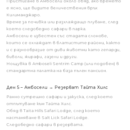
Пристигане в Амбосели около обяд, ако времето
е ясно, ще видите величествения връх
Килиманджаро.
Време за почивка или разхлаждащо плуване, след
което следобедно сафари в парка.
Амбосели е известен със стадата слонове,
които се охлаждат в блатистите райони, както
и с разнообразие от диви животни като гепарди,
биволи, жирафи, газели и други.
Нощувка в Amboseli Sentrim Camp (или подобен) в
стандартна палатка на база пълен пансион.
Ден 5 – Амбосели → Резерват Тайтa Хилс
Ранно сутрешно сафари и закуска, след което
отпътуване към Тайтa Хилс.
Обяд в Taita Hills Safari Lodge, след което
настаняване в Salt Lick Safari Lodge.
Следобедно сафари в резервата.