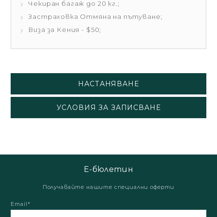
Чекиран багаж до 20 кг.;
Застраховка Отмяна на пътуване;
Виза за Кения - $50;
НАСТАНЯВАНЕ
УСЛОВИЯ ЗА ЗАПИСВАНЕ
Е-бюлетин
Получавайте нашите специални оферти
Email*