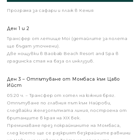
Програма за сафари и плаж в Кения
Ден 1 и 2
Трансфер от летище Moi (детайлите за полета
ще бъдат уточнени).
Две нощувки в Baobab Beach Resort and Spa в
градинска стая на база ол инклузив.
Ден 3 – Отпътуване от Момбаса към Цаво
Ийст
05:20 ч. – Трансфер от хотел на южния бряг.
Отпътуване по главния път към Найроби,
следвайки железопътната линия, построена от
британците в края на XIX век.
Преминаване през покрайнините на Момбаса,
след което ще се разкрият безкрайните равнини