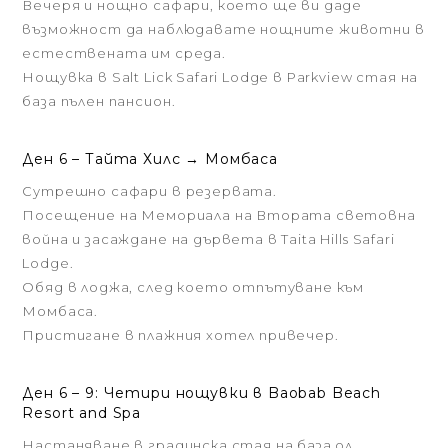
Вечеря и нощно сафари, което ще ви даде
възможност да наблюдавате нощните животни в
естествената им среда.
Нощувка в Salt Lick Safari Lodge в Parkview стая на
база пълен пансион.
Ден 6 – Тайтa Хилс → Момбаса
Сутрешно сафари в резервата.
Посещение на Мемориала на Втората световна
война и засаждане на дървета в Taita Hills Safari
Lodge.
Обяд в лоджа, след което отпътуване към
Момбаса.
Пристигане в плажния хотел привечер.
Ден 6 – 9: Четири нощувки в Baobab Beach
Resort and Spa
Настаняване в градинска стая на база ол