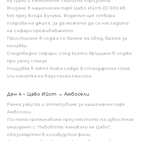
на Цаво и хълмовете Тайтa на хоризонта.
Влизане в национален парк Цаво Ийст (12 000 кв.
км) през входа Бучума. Водачът ще отвори
покрива на джипа, за да можете да се насладите
на сафари преживяването.
Пристигане в лоджа по време на обяд, време за
почивка.
Следобедно сафари, след което връщане в лоджа
при залез слънце.
Нощувка в Ashnil Aruba Lodge в стандартна стая
или палатка на база пълен пансион.
Ден 4 – Цаво Ийст → Амбосели
Ранна закуска и отпътуване за национален парк
Амбосели.
По пътя преминаване през мястото на известния
инцидент с "Лъвовете-канибали на Цаво",
обезсмъртен в холивудския филм.