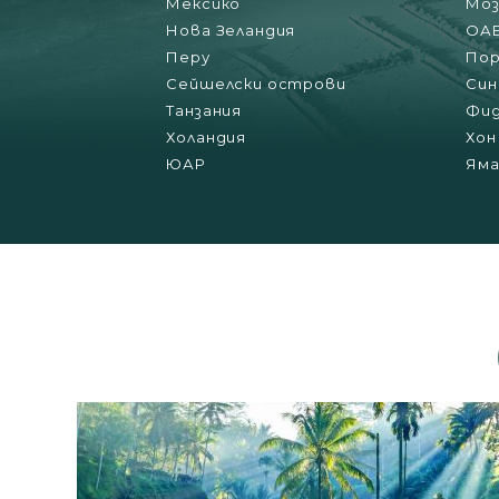
Мексико
Моз
Нова Зеландия
ОА
Перу
Пор
Сейшелски острови
Син
Танзания
Фи
Холандия
Хон
ЮАР
Яма