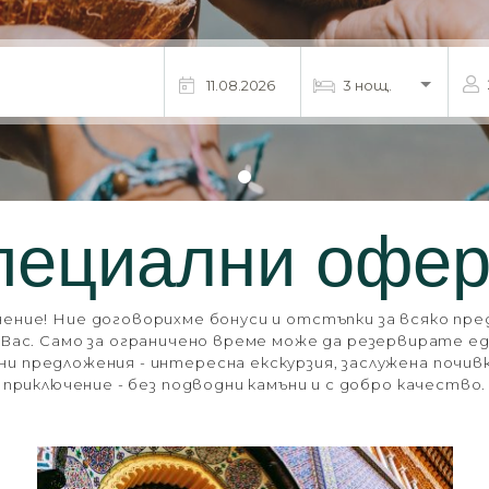
пециални офер
чение! Ние договорихме бонуси и отстъпки за всяко пре
а Вас. Само за ограничено време може да резервирате е
и предложения - интересна екскурзия, заслужена почив
приключение - без подводни камъни и с добро качество.