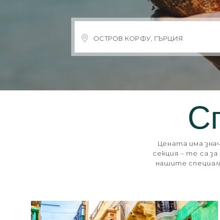
С
Цената има зна
секция – те са з
нашите специалн