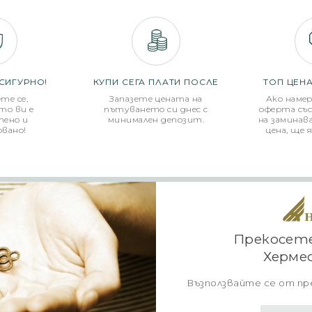
СИГУРНО!
КУПИ СЕГА ПЛАТИ ПОСЛЕ
ТОП ЦЕНА
те се,
Запазете цената на
Ако наме
то ви е
пътуването си днес с
оферта съ
тено и
минимален депозит.
на заминава
овано!
цена, ще 
Прекосете
Херме
Възползвайте се от п