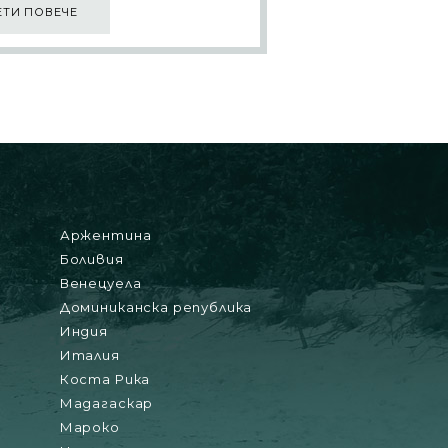
ЕТИ ПОВЕЧЕ
Аржентина
Боливия
Венецуела
Доминиканска република
Индия
Италия
Коста Рика
Мадагаскар
Мароко