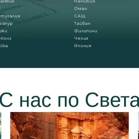
амбик
Намибия
Е
Оман
тугалия
САЩ
гапур
Тайван
джи
Филипини
 Конг
Чехия
йка
Япония
С нас по Свет