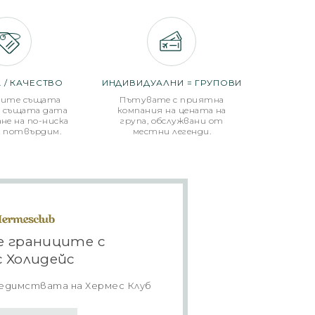
 / КАЧЕСТВО
ИНДИВИДУАЛНИ = ГРУПОВИ
рите същата
Пътувате с приятна
с същата дата
компания на цената на
не на по-ниска
група, обслужвани от
я потвърдим.
местни легенди.
 границите с
с Холидейс
редимствата на Хермес Клуб