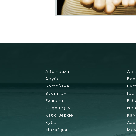
Австралия
Ав
Аруба
Бар
Ботсвана
Бут
Виетнам
Гва
Египет
Екв
Индонезия
Ира
Кабо Верде
Ка
Куба
Лао
Малайзия
Мал