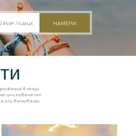
НАМЕРИ
2 ВЪЗР. / 0 ДЕЦА
ти
дложение в тази
дно или повече от
ка или вълнуващо