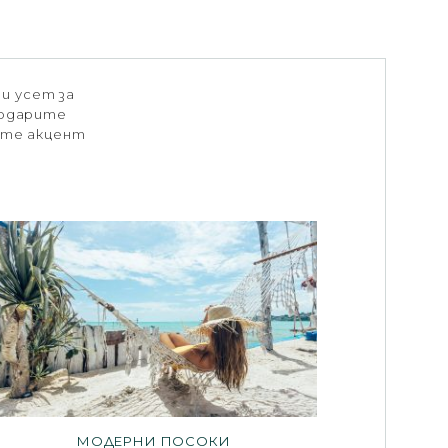
и усет за
подарите
ете акцент
МОДЕРНИ ПОСОКИ