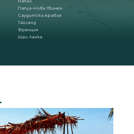
Непал
Папуа-Нова Гвинея
Саудитска Арабия
Тайланд
Франция
Шри Ланка
а