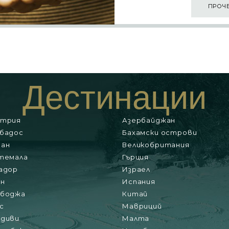
ПРОЧ
Дестинации
стрия
Азербайджан
бадос
Бахамски острови
ан
Великобритания
темала
Гърция
адор
Израел
н
Испания
мбоджа
Китай
с
Мавриций
диви
Малта