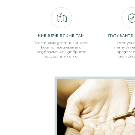
НИЕ ВЕЧЕ БЯХМЕ ТАМ
ПЪТУВАЙТЕ 
Посетихме дестинациите,
Отпусне
които предлагаме и
пътуване
подбрахме най-добрите
предпла
услуги на място.
застрах