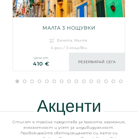
МАЛТА 3 НОЩУВКИ
Валета, Малта
4 дни / 3 нощувки
Цена от
РЕЗЕРВИРАЙ СЕГА
410 €
Акценти
Стилът е трайна представа за красота, хармония,
елегантност и усет за индивидуалност.
Провокирайте светоусещането си, като си