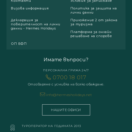
Контакти
Условия за записване
Визова информация
Политика за защита на
лични данни
Декларация за
Приложение 2 от закона
поверителност на лични
за туризма
данни - Hermes Holidays
Платформа за онлайн
решаване на спорове
ОП БФП
Имате въпроси?
ПЕРСОНАЛНА ГРИЖА 24/7
0700 18 017
Отговаряме с усмивка на всяко обаждане.
info@hermesholidays.net
НАШИТЕ ОФИСИ
ТУРОПЕРАТОР НА ГОДИНАТА 2013