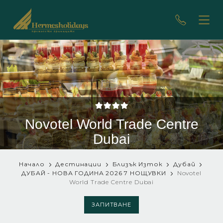
Novotel World Trade Centre
Dubai
Начало
Дестинации
Близък Изток
Дубай
ДУБАЙ - НОВА ГОДИНА 2026 7 НОЩУВКИ
Novotel
World Trade Centre Dubai
ЗАПИТВАНЕ