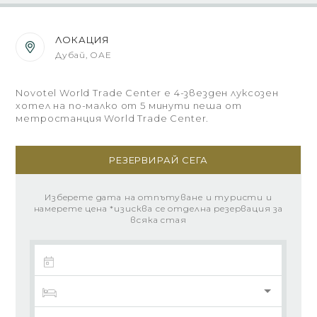
ЛОКАЦИЯ
Дубай, ОАЕ
Novotel World Trade Center е 4-звезден луксозен
хотел на по-малко от 5 минути пеша от
метростанция World Trade Center.
РЕЗЕРВИРАЙ СЕГА
Изберете дата на отпътуване и туристи и
намерете цена *изисква се отделна резервация за
всяка стая