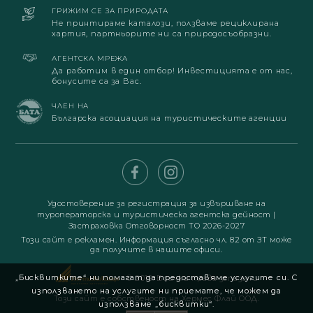
ГРИЖИМ СЕ ЗА ПРИРОДАТА
Не принтираме каталози, ползваме рециклирана
хартия, партньорите ни са природосъобразни.
АГЕНТСКА МРЕЖА
Да работим в един отбор! Инвестицията е от нас,
бонусите са за Вас.
ЧЛЕН НА
Българска асоциация на туристическите агенции
Удостоверение за регистрация за извършване на
туроператорска и туристическа агентска дейност
|
Застраховка Отговорност ТО 2026-2027
Този сайт е рекламен. Информация съгласно чл. 82 от ЗТ може
да получите в нашите офиси.
„Бисквитките“ ни помагат да предоставяме услугите си. С
© 2019. Всички права запазени
използването на услугите ни приемате, че можем да
Този сайт е собственост на Хермес Флай ООД.
използваме „бисквитки“.