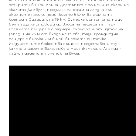
открити в Шри Ланка. Достъпът е по нежния склон на
скалата Дамбула, предлага панорамна гледка към
околните плоски земи, която включва скалната
крепост Сигирия, на 19 км. Сумерка донася стотици
бълтащи лястовици до входа на пещерата. Най-
голямата пещера е с размери около 52 м от изток на
запад и на 23 м от входа на гърба, тази грандиозна
пещера е висока 7 м в най-високата си точка.
Индуистките божества също са представени тук,
както и царете Валагамба и Нисанкамала, и Ананда -
най-отдаденият ученик на Буда.