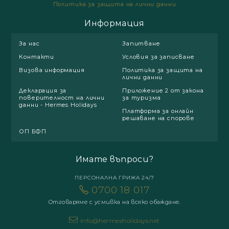
Политика за защита на лични данни
Информация
За нас
Запитване
Контакти
Условия за записване
Визова информация
Политика за защита на
лични данни
Декларация за
Приложение 2 от закона
поверителност на лични
за туризма
данни - Hermes Holidays
Платформа за онлайн
решаване на спорове
ОП БФП
Имате въпроси?
ПЕРСОНАЛНА ГРИЖА 24/7
0700 18 017
Отговаряме с усмивка на всяко обаждане.
info@hermesholidays.net