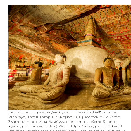
Пещерният храм на Дамбула (сингалски: Dam̆būlū Len
Vihāraya, Tamil Tampuḷḷai Poṟkōvil), известен още като
Златният храм на Дамбула е обект на световното
културно наследство (1991) в Шри Ланка, разположен в
централната част на страната. Този сайт се намира на