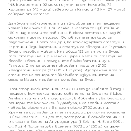
148 километра ( 92 мили) източно от Коломбо, 72
километра (45 мили) северно от Канди и 43 км (27 мили)
северно от Матале
Дамбула е най-големият и най-добре запазен пещерен
храмов комплекс в Шри Ланка. Скалата се извисява на
160 м над околните равнини. В околността има над 80
документирани пещери. Основните атракции са
разположени в пет пещери, които съдържат статуи и
картини. Тези картини и статуи са свързани с Гаутама
Буда и неговия живот. Има общо 153 статуи на Буда,
три статуи на шри-лански царе и четири статуи на
богове и богини. Последните включват Вишну и
Ганеша. Стенописите покриват площ от 2100
квадратни метра (23 000 кв. Фута). Изображенията по
стените на пещерите включват изкушението на
демона Мара и първата проповед на Буда.
Праисторическите шри-ланки щяха да живеят в тези
пещерни комплекси преди идването на будизма в Шри
Ланка, тъй като в този район, в Иббанкатува, близо до
пещерните комплекси в Дамбула, има гробни места с
човешки скелети на възраст около 2700 години.
Храмът е съставен от пет пещери с различна големина
и великолепие. Пещерите, построени в основата на 150
м скала по време на Анурадхапура (I век пр. Н. Е. До 993 г.
сл. Хр.) И Полоннарува времена (1073 до 1250 г.), са далеч
най-впечатляващите от многото пещерни храмове,