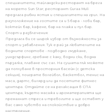
специалитети; тайландски ресторант на брега
на морето Sun Star; ресторант Guraa Muli
предлага рибни ястия и специалитети на грил. На
разположение на гостите са и 5 бара - лоби бар,
коктейл бар, кафене, бар на плажа и пул бар.
Спорт и развлечения:
Предлага ви се широк избор от възможности за
спорт и забавления. Тук е рай за любителите на
водните спортове - подводно гмуркане,
уиндсърфинг, гребане с кану, водни ски, водна
пързалка, плаване със сал. На сушата пък можете
да поплуване в просторния басейн (с детска
секция), поиграте волейбол, баскетбол, тенис на
маса, дартс, билярд или да посетите фитнес
центъра. Отдайте се на релаксация в СПА
центъра, където масажа и ароматерапията ще
премахнат стреса и тревогите и ще оставят у
вас само чувство на спокойствие и добро
настроение.