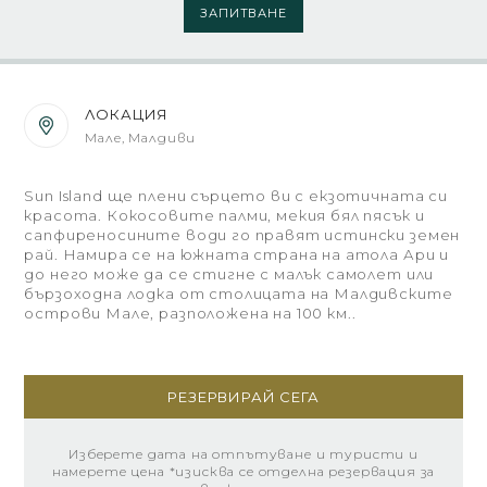
ЗАПИТВАНЕ
ЛОКАЦИЯ
Мале, Малдиви
Sun Island ще плени сърцето ви с екзотичната си
красота. Кокосовите палми, мекия бял пясък и
сапфиреносините води го правят истински земен
рай. Намира се на южната страна на атола Ари и
до него може да се стигне с малък самолет или
бързоходна лодка от столицата на Малдивските
острови Мале, разположена на 100 км..
РЕЗЕРВИРАЙ СЕГА
Изберете дата на отпътуване и туристи и
намерете цена *изисква се отделна резервация за