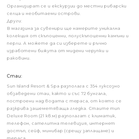
Организират се и екскурзии до местни рибарски
селца и необитаеми острови.
Други:
В магазина за сувенири ще намерите уникална
колекция от скъпоценни, полускъпоценни камъни и
перли. А можете да си изберете и ръчно
изработени бижута от мидени черупки и
раковини.
Стаи:
Sun Island Resort & Spa разполага с 354 луксозно
обзаведени стаи, както и със 72 бунгала,
построени над водата с тераса, от която се
разкрива зашеметяваща гледка. Стаите тип
Deluxe Room (21 кв.м) разполагат с климатик,
телефон, сателитна телевизия, интернет
достъп, сейф, минибар (срещу заплащане) и
тераса.