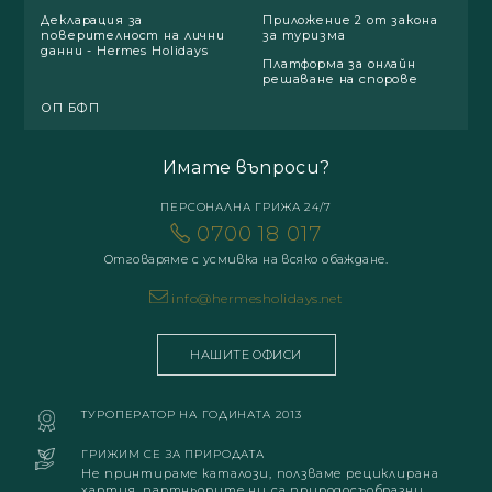
Декларация за
Приложение 2 от закона
поверителност на лични
за туризма
данни - Hermes Holidays
Платформа за онлайн
решаване на спорове
ОП БФП
Имате въпроси?
ПЕРСОНАЛНА ГРИЖА 24/7
0700 18 017
Отговаряме с усмивка на всяко обаждане.
info@hermesholidays.net
НАШИТЕ ОФИСИ
ТУРОПЕРАТОР НА ГОДИНАТА 2013
ГРИЖИМ СЕ ЗА ПРИРОДАТА
Не принтираме каталози, ползваме рециклирана
хартия, партньорите ни са природосъобразни.