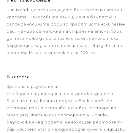
Местоположение:
Sun Island ще плени сърцето ви с екзотичната си
красота. Кокосовите палми, мекия бял пясък и
сапфиреносините води го правят истински земен
рай. Намира се на южната страна на атола Ари и
до него може да се стигне с малък самолет или
бързоходна лодка от столицата на Малдивските
острови Мале, разположена на 100 км..
В хотела:
Хранене и развлечения:
Ще бъдете изненадани от разнообразните и
вкусни ястия, които предлага всеки от 5-те
ресторанта на острова: основен ресторант
Maaniyaa; италиански ресторант Al Pontile,
разположен над водата; денонощен ресторант-
бар Southern Star с международна кухня и индийски