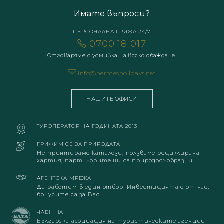
Имате въпроси?
ПЕРСОНАЛНА ГРИЖА 24/7
0700 18 017
Отговаряме с усмивка на всяко обаждане.
info@hermesholidays.net
НАШИТЕ ОФИСИ
ТУРОПЕРАТОР НА ГОДИНАТА 2013
ГРИЖИМ СЕ ЗА ПРИРОДАТА
Не принтираме каталози, ползваме рециклирана
хартия, партньорите ни са природосъобразни.
АГЕНТСКА МРЕЖА
Да работим в един отбор! Инвестицията е от нас,
бонусите са за Вас.
ЧЛЕН НА
Българска асоциация на туристическите агенции