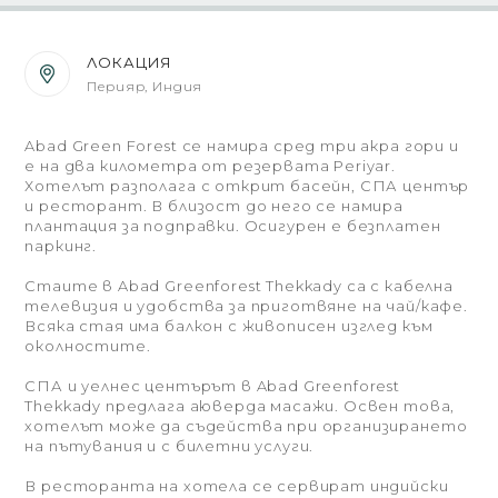
ЛОКАЦИЯ
Перияр, Индия
Abad Green Forest се намира сред три акра гори и
е на два километра от резервата Periyar.
Хотелът разполага с открит басейн, СПА център
и ресторант. В близост до него се намира
плантация за подправки. Осигурен е безплатен
паркинг.
Стаите в Abad Greenforest Thekkady са с кабелна
телевизия и удобства за приготвяне на чай/кафе.
Всяка стая има балкон с живописен изглед към
околностите.
СПА и уелнес центърът в Abad Greenforest
Thekkady предлага аюверда масажи. Освен това,
хотелът може да съдейства при организирането
на пътувания и с билетни услуги.
В ресторанта на хотела се сервират индийски