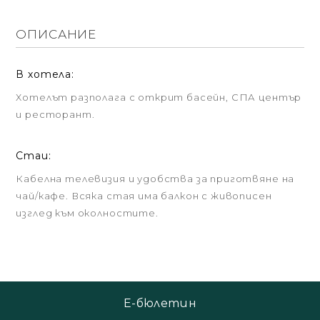
ОПИСАНИЕ
В хотела:
Хотелът разполага с открит басейн, СПА център
и ресторант.
Стаи:
Кабелна телевизия и удобства за приготвяне на
чай/кафе. Всяка стая има балкон с живописен
изглед към околностите.
Е-бюлетин