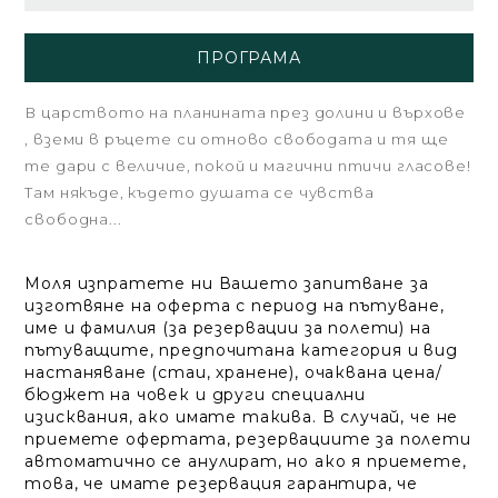
ПРОГРАМА
В царството на планината през долини и върхове
, вземи в ръцете си отново свободата и тя ще
те дари с величие, покой и магични птичи гласове!
Там някъде, където душата се чувства
свободна...
Моля изпратете ни Вашето запитване за
изготвяне на оферта с период на пътуване,
име и фамилия (за резервации за полети) на
пътуващите, предпочитана категория и вид
настаняване (стаи, хранене), очаквана цена/
бюджет на човек и други специални
изисквания, ако имате такива. В случай, че не
приемете офертата, резервациите за полети
автоматично се анулират, но ако я приемете,
това, че имате резервация гарантира, че