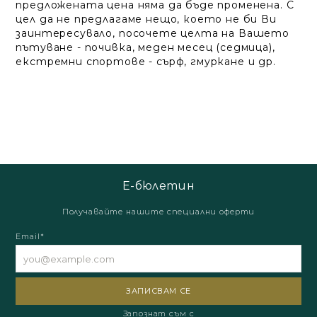
предложената цена няма да бъде променена. С
цел да не предлагаме нещо, което не би Ви
заинтересувало, посочете целта на Вашето
пътуване - почивка, меден месец (седмица),
екстремни спортове - сърф, гмуркане и др.
Е-бюлетин
Получавайте нашите специални оферти
Email*
Запознат съм с