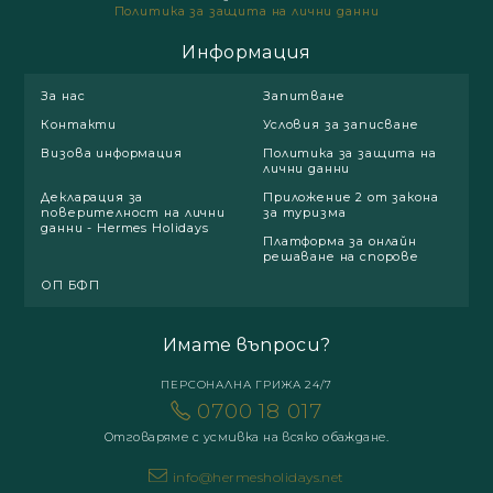
Политика за защита на лични данни
Информация
За нас
Запитване
Контакти
Условия за записване
Визова информация
Политика за защита на
лични данни
Декларация за
Приложение 2 от закона
поверителност на лични
за туризма
данни - Hermes Holidays
Платформа за онлайн
решаване на спорове
ОП БФП
Имате въпроси?
ПЕРСОНАЛНА ГРИЖА 24/7
0700 18 017
Отговаряме с усмивка на всяко обаждане.
info@hermesholidays.net