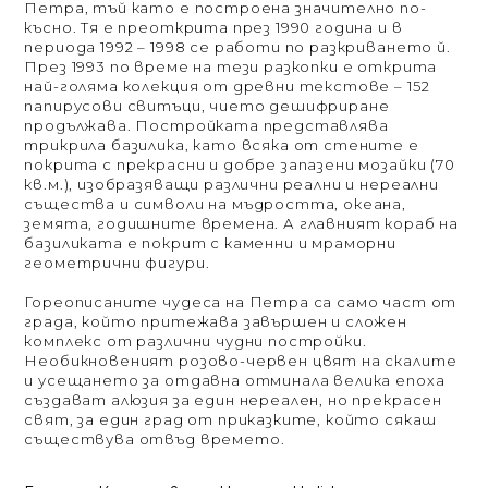
Петра, тъй като е построена значително по-
късно. Тя е преоткрита през 1990 година и в
периода 1992 – 1998 се работи по разкриването й.
През 1993 по време на тези разкопки е открита
най-голяма колекция от древни текстове – 152
папирусови свитъци, чието дешифриране
продължава. Постройката представлява
трикрила базилика, като всяка от стените е
покрита с прекрасни и добре запазени мозайки (70
кв.м.), изобразяващи различни реални и нереални
същества и символи на мъдростта, океана,
земята, годишните времена. А главният кораб на
базиликата е покрит с каменни и мраморни
геометрични фигури.
Гореописаните чудеса на Петра са само част от
града, който притежава завършен и сложен
комплекс от различни чудни постройки.
Необикновеният розово-червен цвят на скалите
и усещането за отдавна отминала велика епоха
създават алюзия за един нереален, но прекрасен
свят, за един град от приказките, който сякаш
съществува отвъд времето.