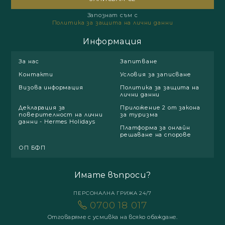
Запознат съм с
Политика за защита на лични данни
Информация
За нас
Запитване
Контакти
Условия за записване
Визова информация
Политика за защита на
лични данни
Декларация за
Приложение 2 от закона
поверителност на лични
за туризма
данни - Hermes Holidays
Платформа за онлайн
решаване на спорове
ОП БФП
Имате въпроси?
ПЕРСОНАЛНА ГРИЖА 24/7
0700 18 017
Отговаряме с усмивка на всяко обаждане.