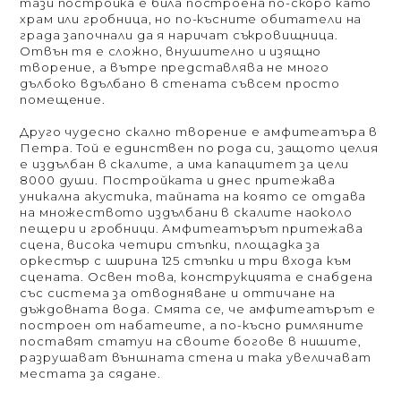
тази постройка е била построена по-скоро като
храм или гробница, но по-късните обитатели на
града започнали да я наричат съкровищница.
Отвън тя е сложно, внушително и изящно
творение, а вътре представлява не много
дълбоко вдълбано в стената съвсем просто
помещение.
Друго чудесно скално творение е амфитеатъра в
Петра. Той е единствен по рода си, защото целия
е издълбан в скалите, а има капацитет за цели
8000 души. Постройката и днес притежава
уникална акустика, тайната на която се отдава
на множеството издълбани в скалите наоколо
пещери и гробници. Амфитеатърът притежава
сцена, висока четири стъпки, площадка за
оркестър с ширина 125 стъпки и три входа към
сцената. Освен това, конструкцията е снабдена
със система за отводняване и оттичане на
дъждовната вода. Смята се, че амфитеатърът е
построен от набатеите, а по-късно римляните
поставят статуи на своите богове в нишите,
разрушават външната стена и така увеличават
местата за сядане.