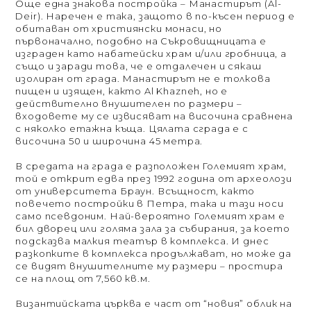
Още една знакова постройка – Манастирът (Al-
Deir). Наречен е така, защото в по-късен период е
обитаван от християнски монаси, но
първоначално, подобно на Съкровищницата е
изграден като набатейски храм и/или гробница, а
също и заради това, че е отдалечен и сякаш
изолиран от града. Манастирът не е толкова
пищен и изящен, както Al Khazneh, но е
действително внушителен по размери –
входовете му се извисяват на височина сравнена
с няколко етажна къща. Цялата сграда е с
височина 50 и широчина 45 метра.
В средата на града е разположен Големият храм,
той е открит едва през 1992 година от археолози
от университета Браун. Всъщност, както
повечето постройки в Петра, така и тази носи
само псевдоним. Най-вероятно Големият храм е
бил дворец или голяма зала за събирания, за което
подсказва малкия театър в комплекса. И днес
разкопките в комплекса продължават, но може да
се видят внушителните му размери – простира
се на площ от 7,560 кв.м.
Византийската църква е част от “новия” облик на