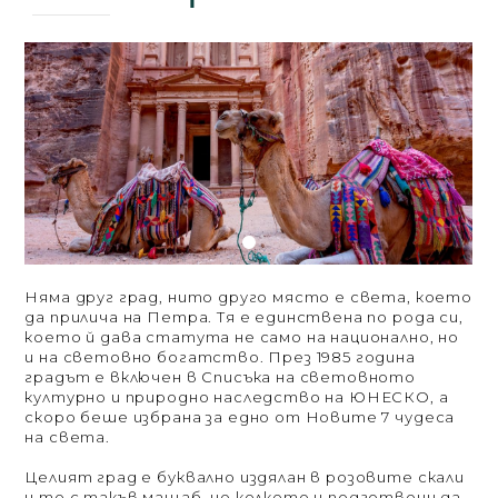
Няма друг град, нито друго място е света, което
да прилича на Петра. Тя е единствена по рода си,
което й дава статута не само на национално, но
и на световно богатство. През 1985 година
градът е включен в Списъка на световното
културно и природно наследство на ЮНЕСКО, а
скоро беше избрана за едно от Новите 7 чудеса
на света.
Целият град е буквално издялан в розовите скали
и то с такъв мащаб, че колкото и подготвени да