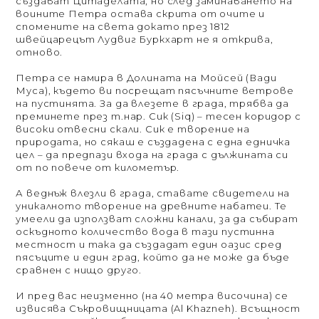
създават Цитаделата, но след заминаването на
воините Петра остава скрита от очите и
спомените на света докато през 1812
швейцарецът Лудвиг Буркхарт не я открива,
отново.
Петра се намира в Долината на Мойсей (Вади
Муса), където ви посрещат пясъчните ветрове
на пустинята. За да влезете в града, трябва да
преминете през т.нар. Сик (Siq) – тесен коридор с
високи отвесни скали. Сик е творение на
природата, но сякаш е създадена с една едничка
цел – да предпази входа на града с дължината си
от по повече от километър.
А веднъж влезли в града, ставате свидетели на
уникалното творение на древните набатеи. Те
умеели да използват сложни канали, за да събират
оскъдното количество вода в тази пустинна
местност и така да създадат един оазис сред
пясъците и един град, който да не може да бъде
сравнен с нищо друго.
И пред вас неизменно (на 40 метра височина) се
извисява Съкровищницата (Al Khazneh). Всъщност