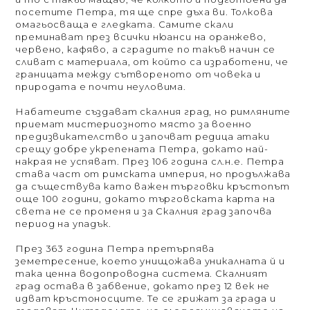
посетите Петра, тя ще спре дъха ви. Толкова
омагьосваща е гледката. Самите скали
преминават през всички нюанси на оранжево,
червено, кафяво, а сградите по такъв начин се
сливат с материала, от който са изработени, че
границата между сътвореното от човека и
природата е почти неуловима.
Набатеите създават скалния град, но римляните
приемат мистериозното място за военно
предизвикателство и започват редица атаки
срещу добре укрепената Петра, докато най-
накрая не успяват. През 106 година сл.н.е. Петра
става част от римската империя, но продължава
да съществува като важен търговки кръстопът
още 100 години, докато търговската карта на
света не се променя и за Скалния град започва
период на упадък.
През 363 година Петра претърпява
земетресение, което унищожава уникалната й и
така ценна водопроводна система. Скалният
град остава в забвение, докато през 12 век не
идват кръстоносците. Те се грижат за града и