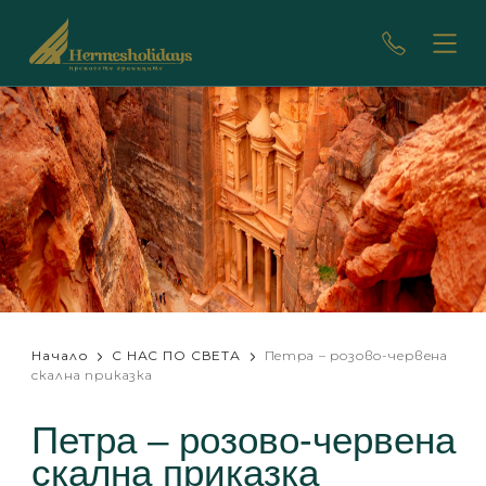
Начало
С НАС ПО СВЕТА
Петра – розово-червена
скална приказка
Петра – розово-червена
скална приказка