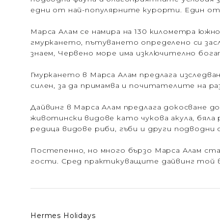
едни от най-популярните курорти. Един от 
Марса Алам се намира на 130 километра южн
гмуркането, пътуването определено си зас
знаем, Червено море има изключително бога
Гмуркането в Марса Алам предлага изследва
силен, за да примамва и почитателите на р
Дайвинг в Марса Алам предлага докосване д
животински видове като чукова акула, бяла р
редица видове риби, гъби и други подводни
Постепенно, но много бързо Марса Алам ста
гости. Сред практикуващите дайвинг той в
Hermes Holidays