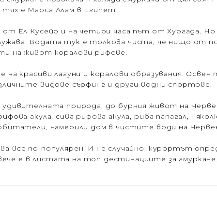
тях е Марса Алам в Египет.
о от Ел Кусейр и на четири часа път от Хургада. 
лужава. Водата тук е толкова чиста, че нищо от п
ти на живот коралови рифове.
не на красиви лагуни и коралови образувания. Ос
азличните видове сърфинг и други водни спортове.
о удивителната природа, до бурния живот на Черве
ифова акула, сива рифова акула, риба папагал, няко
 обитатели, намерили дом в чистите води на Черве
ва все по-популярен. И не случайно, курортът опре
ече е в листата на топ дестинациите за гмуркане