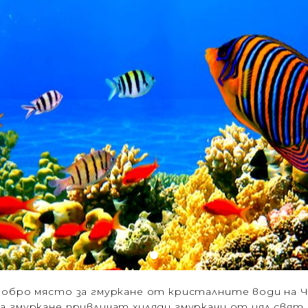
-добро място за гмуркане от кристалните води на
а гмуркане привличат хиляди гмуркачи от цял свят 