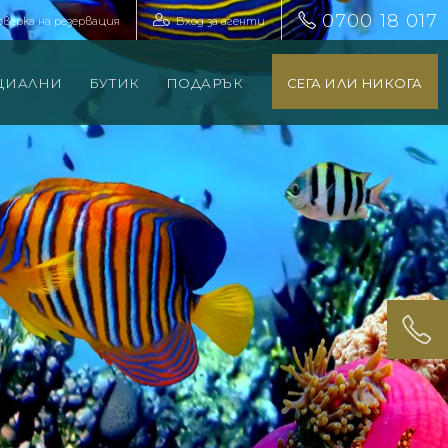
0700 18 017
оверка на резервация
Вход за агенти
ЦИАЛНИ
БУТИК
ПОДАРЪК
СЕГА ИЛИ НИКОГА