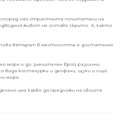
Но според най-страстните почитатели на
одводния живот не остава скрито. А, както
вен това вятърът в местността е достатъчно
но море и до значителен брой различни
лко вида костенурки и делфини, щуки и още
но море.
делено има какво да предложи на своите
.