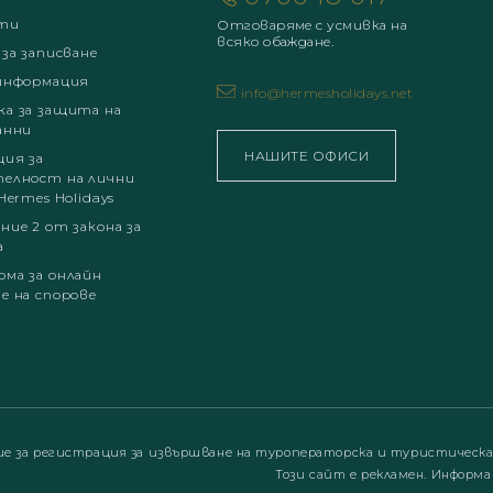
ти
Отговаряме с усмивка на
всяко обаждане.
 за записване
информация
info@hermesholidays.net
а за защита на
анни
НАШИТЕ ОФИСИ
ция за
елност на лични
Hermes Holidays
ние 2 от закона за
а
ма за онлайн
е на спорове
ие за регистрация за извършване на туроператорска и туристическ
Този сайт е рекламен. Информа