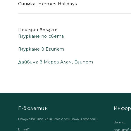
Снимка: Hermes Holidays
Полезни връзки:
Гмуркане по света
Гмуркане в Египет
Дайвинг в Марса Алам, Египет
Е-бюлетин
Инфор
Получавайте нашите специални оферти
За нас
Email*
Запитв