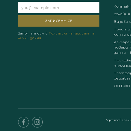
Контак
Условия
Визова 
Политик
Запознат съм с
Политика за защита на
лични д
лични данни
Деклара
поверит
данни - 
Приложе
туризм
Платфор
решаван
ОП БФП
Удостоверен