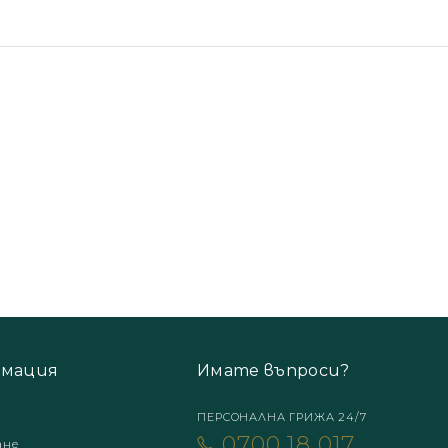
мация
Имате въпроси?
ПЕРСОНАЛНА ГРИЖА 24/7
0700 18 017
ане