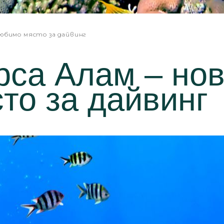
любимо място за дайвинг
са Алам – но
то за дайвинг