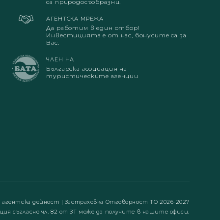
са природосъобразни.
АГЕНТСКА МРЕЖА
Да работим в един отбор!
Инвестицията е от нас, бонусите са за
Вас.
ЧЛЕН НА
Българска асоциация на
туристическите агенции
а агентска дейност
|
Застраховка Отговорност ТО 2026-2027
ция съгласно чл. 82 от ЗТ може да получите в нашите офиси.