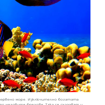
 Червено море. Изключително богатата
по неговите брегове. Така се създават и