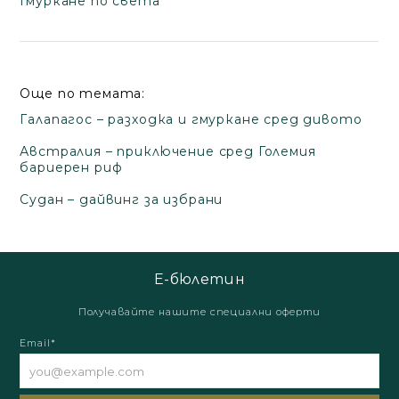
Гмуркане по света
Още по темата:
Галапагос – разходка и гмуркане сред дивото
Австралия – приключение сред Големия
бариерен риф
Судан – дайвинг за избрани
Е-бюлетин
Получавайте нашите специални оферти
Email*