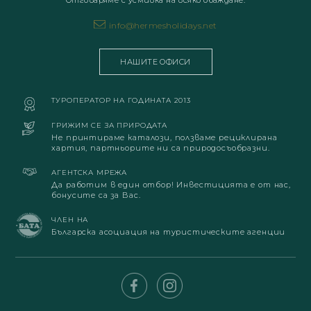
Отговаряме с усмивка на всяко обаждане.
info@hermesholidays.net
НАШИТЕ ОФИСИ
ТУРОПЕРАТОР НА ГОДИНАТА 2013
ГРИЖИМ СЕ ЗА ПРИРОДАТА
Не принтираме каталози, ползваме рециклирана
хартия, партньорите ни са природосъобразни.
АГЕНТСКА МРЕЖА
Да работим в един отбор! Инвестицията е от нас,
бонусите са за Вас.
ЧЛЕН НА
Българска асоциация на туристическите агенции