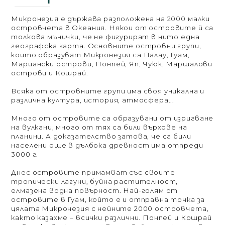
Микронезия е държава разположена на 2000 малки
островчета в Океания. Някои от островите й са
толкова мънички, че не фигурират в нито една
географска карта. Основните островни групи,
които образуват Микронезия са Палау, Гуам,
Мариански острови, Понпей, Яп, Чуюк, Маршалови
острови и Кошрай.
Всяка от островните групи има своя уникална и
различна култура, история, атмосфера...
Много от островите са образувани от изригване
на вулкани, много от тях са били върхове на
планини. А доказателство затова, че са били
населени още в дълбока древност има отпреди
3000 г.
Днес островите примамват със своите
тропически лагуни, буйна растителност,
елмазена водна повърност. Най-голям от
островите в Гуам, който е и отправна точка за
цялата Микронезия с нейните 2000 островчета,
както казахме – всички различни. Понпей и Кошрай