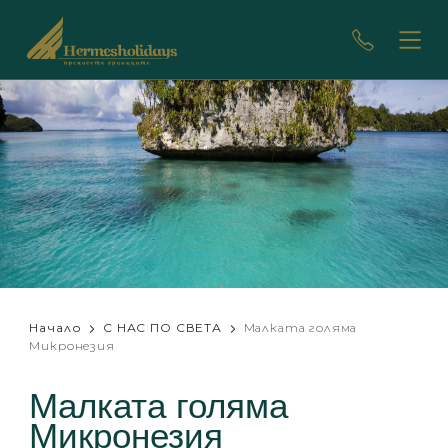
Начало
С НАС ПО СВЕТА
Малката голяма
Микронезия
Малката голяма
Микронезия