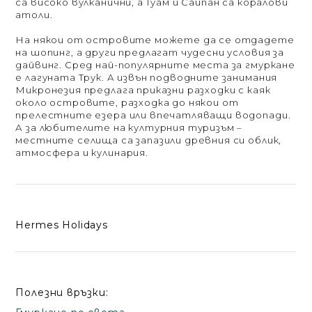
са високо вулканични, а Гуам и Сайпан са коралови
атоли.
На някои от островите можете да се отдадете
на шопинг, а други предлагат чудесни условия за
дайвинг. Сред най-популярните места за гмуркане
е лагуната Трук. А извън подводните занимания
Микронезия предлага приказни разходки с каяк
около островите, разходка до някои от
прелестните езера или впечатляващи водопади.
А за любителите на културния туризъм –
местните селища са запазили древния си облик,
атмосфера и кулинария.
Hermes Holidays
Полезни връзки: