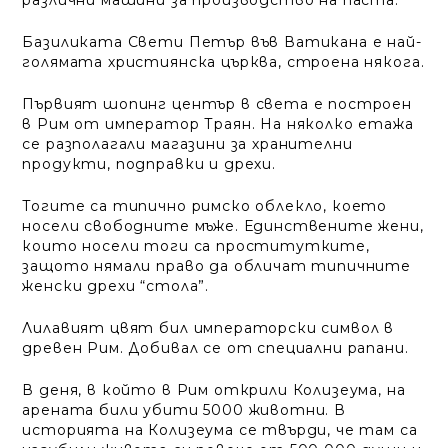
различни машини за производство на паста.
Базиликата Свети Петър във Ватикана е най-
голямата християнска църква, строена някога.
Първият шопинг център в света е построен
в Рим от император Траян. На няколко етажа
се разполагали магазини за хранителни
продукти, подправки и дрехи.
Тогите са типично римско облекло, което
носели свободните мъже. Единствените жени,
които носели тоги са проститутките,
защото нямали право да обличат типичните
женски дрехи “стола”.
Лилавият цвят бил императорски символ в
древен Рим. Добивал се от специални рапани.
В деня, в който в Рим открили Колизеума, на
арената били убити 5000 животни. В
историята на Колизеума се твърди, че там са