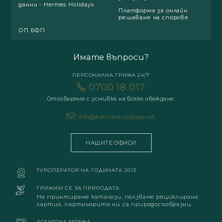
данни - Hermes Holidays
Платформа за онлайн
решаване на спорове
ОП БФП
Имате въпроси?
ПЕРСОНАЛНА ГРИЖА 24/7
0700 18 017
Отговаряме с усмивка на всяко обаждане.
info@hermesholidays.net
НАШИТЕ ОФИСИ
ТУРОПЕРАТОР НА ГОДИНАТА 2013
ГРИЖИМ СЕ ЗА ПРИРОДАТА
Не принтираме каталози, ползваме рециклирана
хартия, партньорите ни са природосъобразни.
АГЕНТСКА МРЕЖА