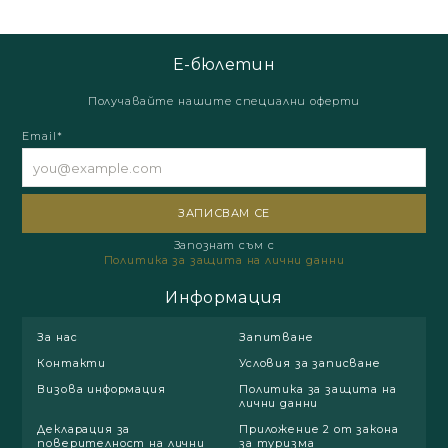
Е-бюлетин
Получавайте нашите специални оферти
Email*
Запознат съм с
Политика за защита на лични данни
Информация
За нас
Запитване
Контакти
Условия за записване
Визова информация
Политика за защита на
лични данни
Декларация за
Приложение 2 от закона
поверителност на лични
за туризма