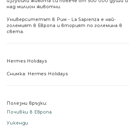
изгубили живота си повече от 500 000 души и
над милион животни.
Университетът в Рим - La Sapienza е най-
големият в Европа и вторият по големина в
света.
Hermes Holidays
Снимка: Hermes Holidays
Полезни връзки:
Почивки в Европа
Уикенди