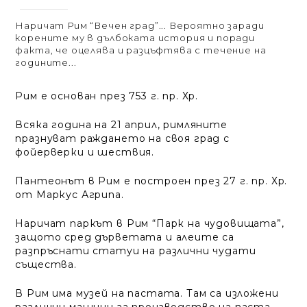
Наричат Рим “Вечен град”... Вероятно заради
корените му в дълбоката история и поради
факта, че оцелява и разцъфтява с течение на
годините...
Рим е основан през 753 г. пр. Хр.
Всяка година на 21 април, римляните
празнуват раждането на своя град с
фойерверки и шествия.
Пантеонът в Рим е построен през 27 г. пр. Хр.
от Маркус Агрипа.
Наричат паркът в Рим “Парк на чудовищата”,
защото сред дърветата и алеите са
разпръснати статуи на различни чудати
същества.
В Рим има музей на пастата. Там са изложени