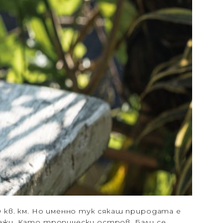
0 кв. км. Но именно тук сякаш природата е
зажи. Като тропически остров, Бали се