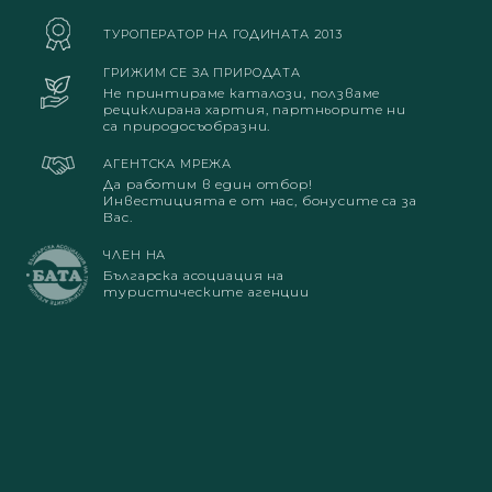
ТУРОПЕРАТОР НА ГОДИНАТА 2013
ГРИЖИМ СЕ ЗА ПРИРОДАТА
Не принтираме каталози, ползваме
рециклирана хартия, партньорите ни
са природосъобразни.
АГЕНТСКА МРЕЖА
Да работим в един отбор!
Инвестицията е от нас, бонусите са за
Вас.
ЧЛЕН НА
Българска асоциация на
туристическите агенции