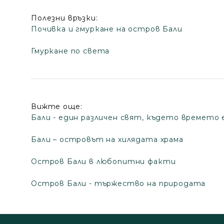
Полезни връзки:
Почивка и гмуркане на остров Бали
Гмуркане по света
Вижте още:
Бали - един различен свят, където времето 
Бали – oстровът на хилядата храма
Остров Бали в любопитни факти
Остров Бали - тържество на природата