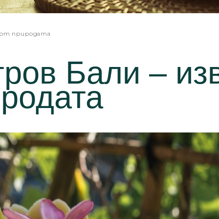
 от природата
ров Бали – из
родата