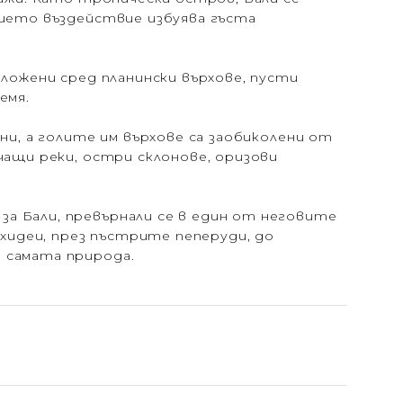
чието въздействие избуява гъста
оложени сред планински върхове, пусти
емя.
ни, а голите им върхове са заобиколени от
чащи реки, остри склонове, оризови
а Бали, превърнали се в един от неговите
идеи, през пъстрите пеперуди, до
 самата природа.