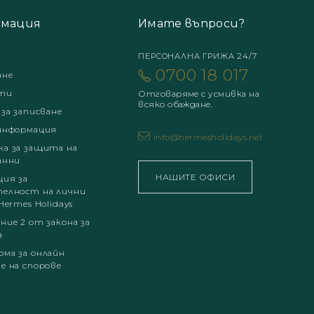
мация
Имате въпроси?
ПЕРСОНАЛНА ГРИЖА 24/7
0700 18 017
ане
ти
Отговаряме с усмивка на
всяко обаждане.
 за записване
информация
info@hermesholidays.net
а за защита на
анни
НАШИТЕ ОФИСИ
ция за
елност на лични
Hermes Holidays
ние 2 от закона за
а
ма за онлайн
е на спорове