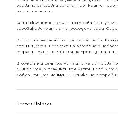
радва на дъждовни сезони, през които небе
растителност.
Като скъпоценности на острова се разполага
варовикови плата и непроходими гори. Огро
От изток на запад Бали е разделян от вулка
гори и цветя. Релефът на острова е набраз
тераси... Бурна симфония на природата и т
В южните и централни части на острова пр
символите. А планинските части изобилств
любопитните маймуни... Всичко на остров 
Hermes Holidays