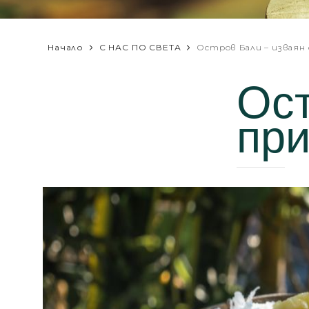
Начало
С НАС ПО СВЕТА
Остров Бали – изваян
Ост
при