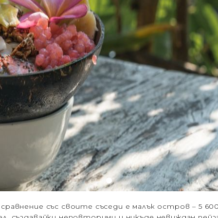
 сравнение със своите съседи е малък остров – 5 60
тел, създавайки неповторими и никъде невиждан пей