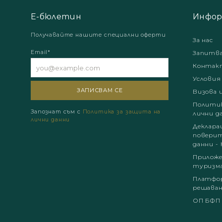
Е-бюлетин
Инфор
Получавайте нашите специални оферти
За нас
Email*
Запитв
Контак
Условия
Визова 
Политик
Запознат съм с
Политика за защита на
лични д
лични данни
Деклара
поверит
данни - 
Приложе
туризм
Платфор
решаван
ОП БФП