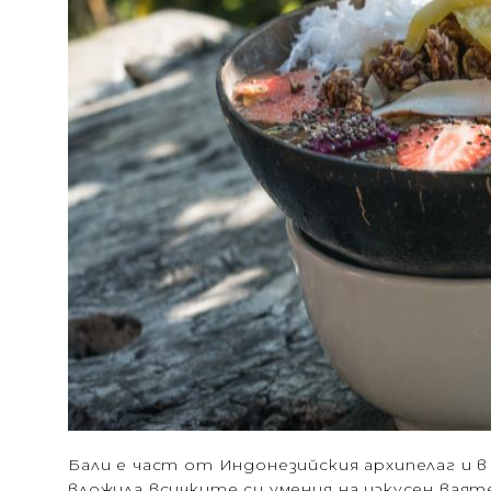
Бали е част от Индонезийския архипелаг и в
вложила всичките си умения на изкусен вая