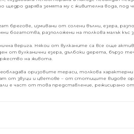
то щедро дарява земята му с живителна вода, под 
т брегове, измивани от солени вълни, езера, разп
мни богатства, разположени на толкова малък къс з
нична верига. Някои от вулканите са все още актив
ден от вулканични езера, дълбоки дерета, бързо те
ържество на живота.
еобладава оризовите тераси, толкова характерни з
ат от звуци и цветове – от стотиците видове орх
Бали е част от това представление, режисирано от