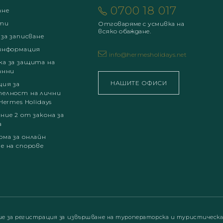
0700 18 017
ане
ти
Отговаряме с усмивка на
всяко обаждане.
 за записване
информация
info@hermesholidays.net
а за защита на
анни
НАШИТЕ ОФИСИ
ция за
елност на лични
Hermes Holidays
ние 2 от закона за
а
ма за онлайн
е на спорове
ие за регистрация за извършване на туроператорска и туристическ