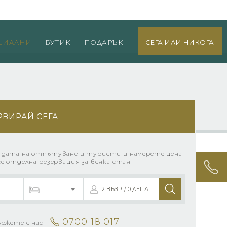
0700 18 017
оверка на резервация
Вход за агенти
ЦИАЛНИ
БУТИК
ПОДАРЪК
СЕГА ИЛИ НИКОГА
РВИРАЙ СЕГА
 дата на отпътуване и туристи и намерете цена
се отделна резервация за всяка стая
2 ВЪЗР. / 0 ДЕЦА
0700 18 017
ържете с нас