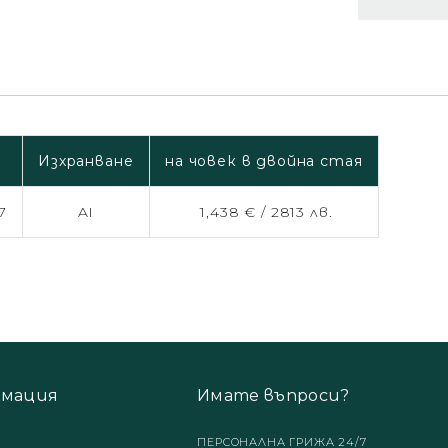
Изхранване
на човек в двойна стая
7
AI
1,438 € /
2813 лв.
мация
Имате въпроси?
ПЕРСОНАЛНА ГРИЖА 24/7