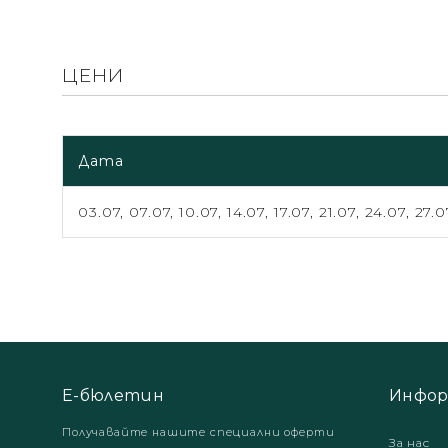
ЦЕНИ
Дата
03.07,
07.07,
10.07,
14.07,
17.07,
21.07,
24.07,
27.0
Е-бюлетин
Инфор
Получавайте нашите специални оферти
За нас