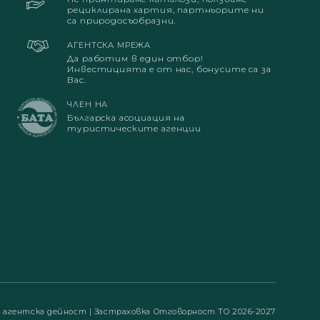
рециклирана хартия, партньорите ни
са природосъобразни.
АГЕНТСКА МРЕЖА
Да работим в един отбор!
Инвестицията е от нас, бонусите са за
Вас.
ЧЛЕН НА
Българска асоциация на
туристическите агенции
а агентска дейност
|
Застраховка Отговорност ТО 2026-2027