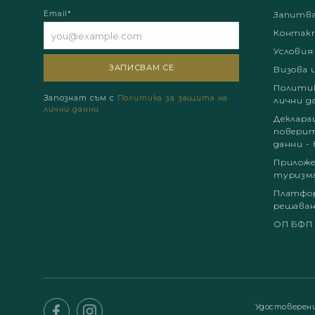
Email*
Запитв
Контак
Условия
Визова 
Политик
Запознат съм с
Политика за защита на
лични д
лични данни
Деклара
поверит
данни - 
Приложе
туризм
Платфор
решаван
ОП БФП
Удостоверен