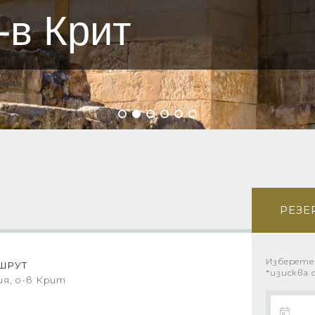
-в Крит
РЕЗЕ
Изберете
ШРУТ
*изисква 
ия, о-в Крит