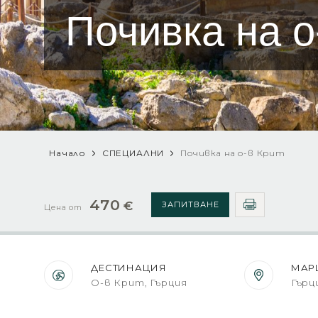
Почивка на о
Начало
СПЕЦИАЛНИ
Почивка на о-в Крит
470
€
ЗАПИТВАНЕ
Цена от
ДЕСТИНАЦИЯ
МАР
О-в Крит, Гърция
Гърц