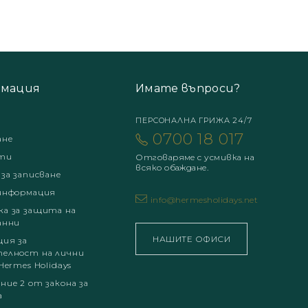
мация
Имате въпроси?
ПЕРСОНАЛНА ГРИЖА 24/7
0700 18 017
ане
ти
Отговаряме с усмивка на
всяко обаждане.
 за записване
информация
info@hermesholidays.net
а за защита на
анни
НАШИТЕ ОФИСИ
ция за
елност на лични
Hermes Holidays
ние 2 от закона за
а