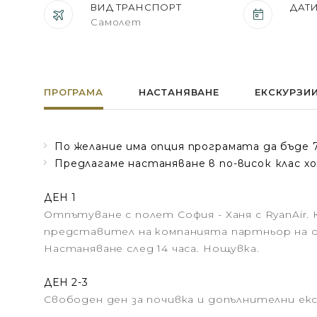
ВИД ТРАНСПОРТ
ДАТ
Самолет
ПРОГРАМА
НАСТАНЯВАНЕ
ЕКСКУРЗИ
По желание има опция програмата да бъде 
Предлагаме настаняване в по-висок клас х
ДЕН 1
Отпътуване с полет София - Ханя с RyanAir.
представител на компанията партньор на о
Настаняване след 14 часа. Нощувка.
ДЕН 2-3
Свободен ден за почивка и допълнителни екс