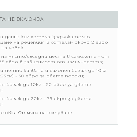
ТА НЕ ВКЛЮЧВА
ки данък към хотела (задължително
щане на рецепция в хотела)- около 2 евро
 на човек
 на място/съседни места в самолета - от
 35 евро в зависимост от наличността;
итетно качване и салонен багаж до 10кг
х23см) - 50 евро за двете посоки;
н багаж до 10кг - 50 евро за двете
и;
н багаж до 20кг - 75 евро за двете
и;
аховка Отмяна на пътуване