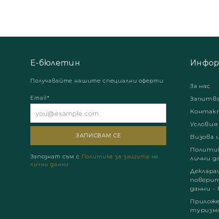
Е-бюлетин
Инфор
Получавайте нашите специални оферти
За нас
Email*
Запитв
Контак
Условия
Визова 
Политик
Запознат съм с
Политика за защита на
лични д
лични данни
Деклара
поверит
данни - 
Приложе
туризм