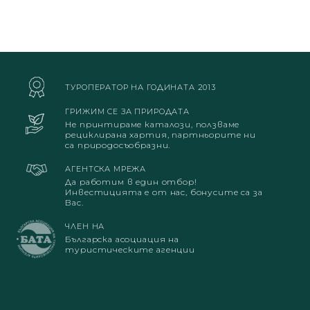
ТУРОПЕРАТОР НА ГОДИНАТА 2013
ГРИЖИМ СЕ ЗА ПРИРОДАТА
Не принтираме каталози, ползваме
рециклирана хартия, партньорите ни
са природосъобразни.
АГЕНТСКА МРЕЖА
Да работим в един отбор!
Инвестицията е от нас, бонусите са за
Вас.
ЧЛЕН НА
Българска асоциация на
туристическите агенции