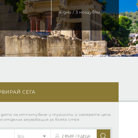
4 дни / 3 нощувки
РВИРАЙ СЕГА
 дата на отпътуване и туристи и намерете цена
се отделна резервация за всяка стая
2 ВЪЗР. / 0 ДЕЦА