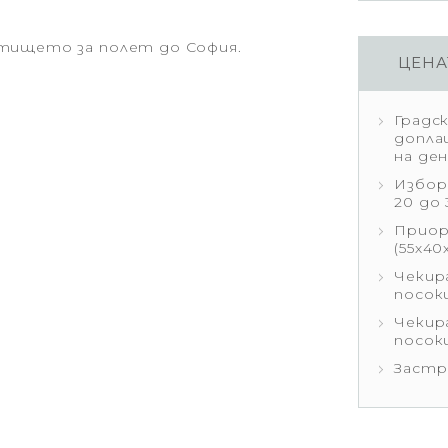
етището за полет до София.
ЦЕНА
Градс
допла
на ден
Избор
20 до
Приор
(55х40
Чекира
посок
Чекира
посок
Застр