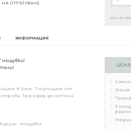
И НА ОТПЪТУВАНЕ
Или се св
И
ИНФОРМАЦИЯ
7 нощувки!
ЦЕНА
отели!
Самол
 Кацане в Ханя. Посрещане от
Малък
строва. Трансфер до хотела.
Транс
3 нощ
район
Медиц
курзии. Нощувка.