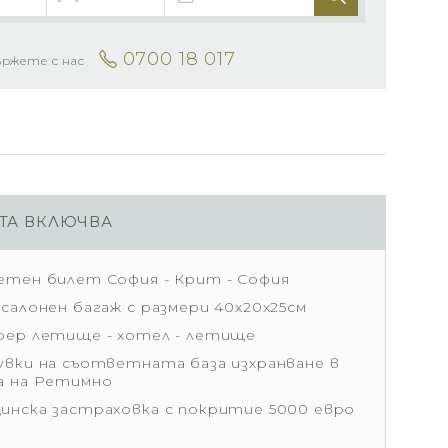
0700 18 017
ържете с нас
ТА ВКЛЮЧВА
етен билет София - Крит - София
 салонен багаж с размери 40х20x25см
фер летище - хотел - летище
увки на съответната база изхранване в
а на Ретимно
инска застраховка с покритие 5000 евро