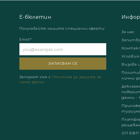
Е-бюлетин
Инфор
Получавайте нашите специални оферти
За нас
Email*
Запитв
Контак
Условия
Визова 
Политик
Запознат съм с
Политика за защита на
лични д
лични данни
Деклара
поверит
данни - 
Приложе
туризм
Платфор
решаван
ОП БФП