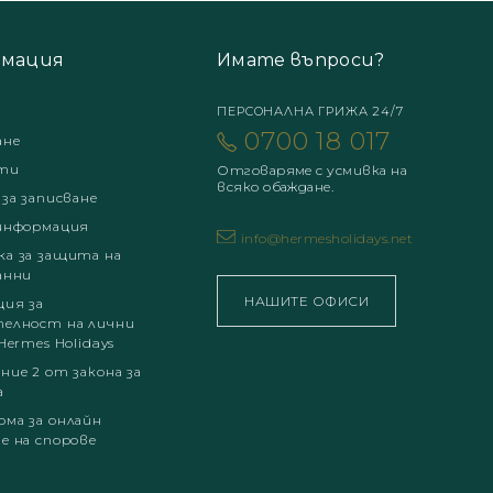
мация
Имате въпроси?
ПЕРСОНАЛНА ГРИЖА 24/7
0700 18 017
ане
ти
Отговаряме с усмивка на
всяко обаждане.
 за записване
информация
info@hermesholidays.net
а за защита на
анни
НАШИТЕ ОФИСИ
ция за
елност на лични
Hermes Holidays
ние 2 от закона за
а
ма за онлайн
е на спорове