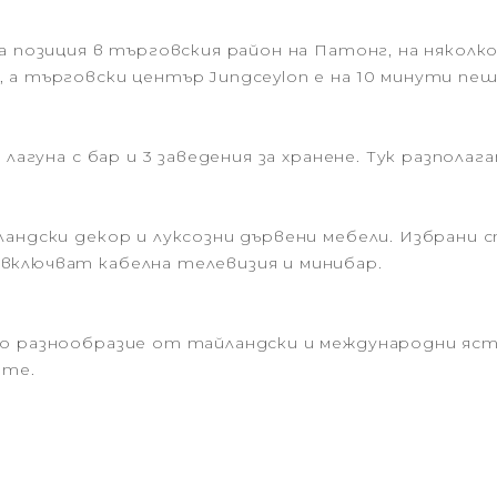
а позиция в търговския район на Патонг, на няколк
 а търговски център Jungceylon е на 10 минути пеш
 лагуна с бар и 3 заведения за хранене. Тук разпола
ландски декор и луксозни дървени мебели. Избрани 
включват кабелна телевизия и минибар.
о разнообразие от тайландски и международни ясти
ите.