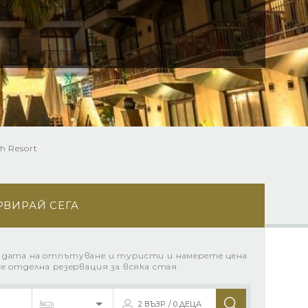
h Resort
РВИРАЙ СЕГА
 дата на отпътуване и туристи и намерете цена
се отделна резервация за всяка стая
2 ВЪЗР. / 0 ДЕЦА