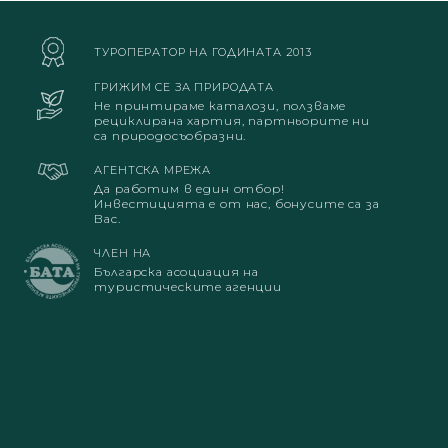
ТУРОПЕРАТОР НА ГОДИНАТА 2013
ГРИЖИМ СЕ ЗА ПРИРОДАТА
Не принтираме каталози, ползваме
рециклирана хартия, партньорите ни
са природосъобразни.
АГЕНТСКА МРЕЖА
Да работим в един отбор!
Инвестицията е от нас, бонусите са за
Вас.
ЧЛЕН НА
Българска асоциация на
туристическите агенции