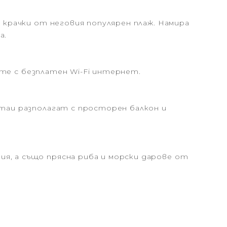
о крачки от неговия популярен плаж. Намира
а.
гате с безплатен Wi-Fi интернет.
стаи разполагат с просторен балкон и
я, а също прясна риба и морски дарове от