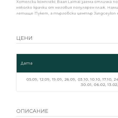
Хотелски комплекс Baan Laimai заема отлична по
няколко крачки от неговия популярен плаж. Нами
летище Пукет, а търговски център Jungceylon е
ЦЕНИ
Дата
05.09,
12.09,
19.09,
26.09,
03.10,
10.10,
17.10,
2
30.01,
06.02,
13.02
ОПИСАНИЕ