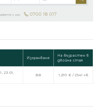
0700 18 017
ържете с нас
На възрастен в
Изхранване
двойна стая
01,
23.01,
BB
1,299 € /
2541 лв.