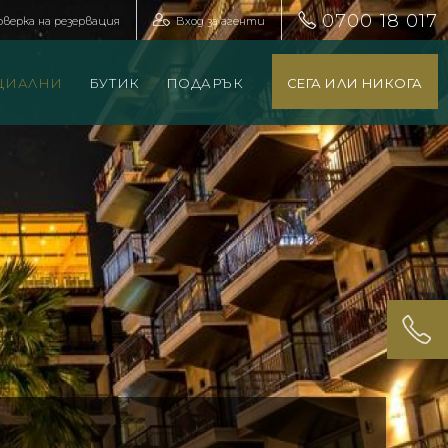
0700 18 017
оверка на резервация
Вход за агенти
ЦИАЛНИ
БУТИК
ПОДАРЪК
СЕГА ИЛИ НИКОГА