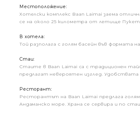
Местоположение:
Хотелски комплекс Baan Laimai заема отличн
се на около 25 километра от летище Пукет,
В хотела:
Той разполага с голям басейн във формата на
Стаи:
Стаите в Baan Laimai са с традиционен тай
предлагат невероятен изглед. Удобствата 
Ресторант:
Ресторантът на Baan Laimai предлага голям
Андаманско море. Храна се сервира и по ста