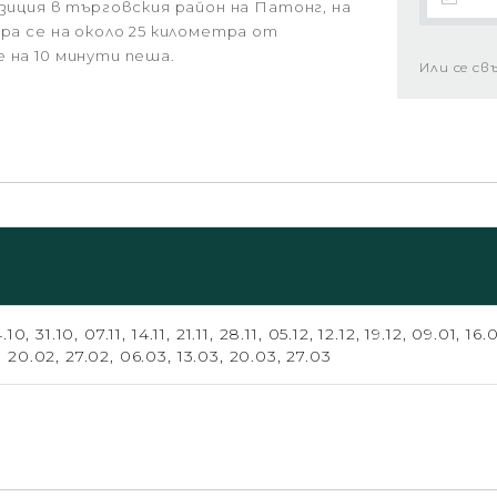
зиция в търговския район на Патонг, на
ра се на около 25 километра от
 на 10 минути пеша.
Или се св
4.10,
31.10,
07.11,
14.11,
21.11,
28.11,
05.12,
12.12,
19.12,
09.01,
16.
,
20.02,
27.02,
06.03,
13.03,
20.03,
27.03