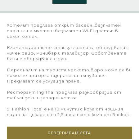
Хотелът предлага открит басейн, безплатен
паркинг на място и безплатен Wi-Fi достъп в
целия хотел.
Климатизираните стаи за гости са оборудвани с
личен сейф, минибар и телевизор. Собствената
баня е оборудвана с душ.
Персоналът на туристическото бюро може да ви
помогне при организиране на пътувания.
Предлагат се услуги за пране.
Ресторант Ing Thai предлага разнообразие от
тайландски и западни ястия.
51 Fashion Hotel е на 10 минути с кола от нощния
пазар на Цикада и на 2,5 часа път с кола от Банкок.
РЕЗЕРВИРАЙ СЕГА