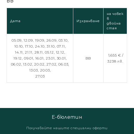
BB
на човек
в
Дата
Изхранване
двойна
стая
05.09,
12.09,
19.09,
26.09,
03.10,
10.10,
17.10,
24.10,
31.10,
07.11,
14.11,
21.11,
28.11,
05.12,
12.12,
1,655 € /
19.12,
09.01,
16.01,
23.01,
30.01,
BB
3238 лв.
06.02,
13.02,
20.02,
27.02,
06.03,
13.03,
20.03,
27.03
Е-бюлетин
Получавайте нашите специални оферти