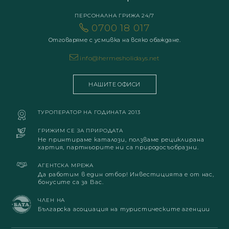
ПЕРСОНАЛНА ГРИЖА 24/7
0700 18 017
Отговаряме с усмивка на всяко обаждане.
info@hermesholidays.net
НАШИТЕ ОФИСИ
ТУРОПЕРАТОР НА ГОДИНАТА 2013
ГРИЖИМ СЕ ЗА ПРИРОДАТА
Не принтираме каталози, ползваме рециклирана
хартия, партньорите ни са природосъобразни.
АГЕНТСКА МРЕЖА
Да работим в един отбор! Инвестицията е от нас,
бонусите са за Вас.
ЧЛЕН НА
Българска асоциация на туристическите агенции