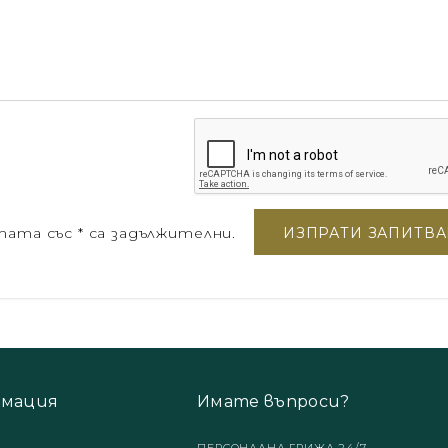
ата със * са задължителни.
мация
Имате въпроси?