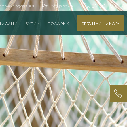
0700 18 017
оверка на резервация
Вход за агенти
ЦИАЛНИ
БУТИК
ПОДАРЪК
СЕГА ИЛИ НИКОГА