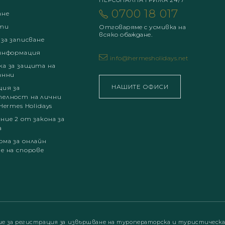
ПЕРСОНАЛНА ГРИЖА 24/7
0700 18 017
ане
ти
Отговаряме с усмивка на
всяко обаждане.
 за записване
информация
info@hermesholidays.net
а за защита на
анни
НАШИТЕ ОФИСИ
ция за
елност на лични
Hermes Holidays
ние 2 от закона за
а
ма за онлайн
е на спорове
ие за регистрация за извършване на туроператорска и туристическ