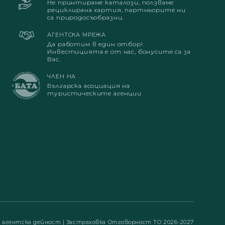
Не принтираме каталози, ползваме
рециклирана хартия, партньорите ни
са природосъобразни.
АГЕНТСКА МРЕЖА
Да работим в един отбор!
Инвестицията е от нас, бонусите са за
Вас.
ЧЛЕН НА
Българска асоциация на
туристическите агенции
а агентска дейност
|
Застраховка Отговорност ТО 2026-2027