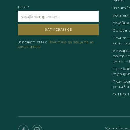
За нас
Email*
Запитв
Контак
Условия
Визова 
Политик
Запознат съм с
Политика за защита на
лични д
лични данни
Деклара
поверит
данни - 
Приложе
туризм
Платфор
решаван
ОП БФП
Удостоверен