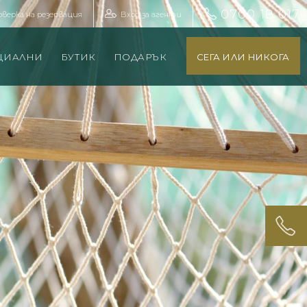
0700 18 017
оверка на резервация
Вход за агенти
ЦИАЛНИ
БУТИК
ПОДАРЪК
СЕГА ИЛИ НИКОГА