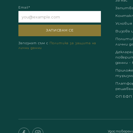
За нас
Email*
Запитв
Контак
Условия
Визова 
Политик
Запознат съм с
Политика за защита на
лични д
лични данни
Деклара
поверит
данни - 
Приложе
туризм
Платфор
решаван
ОП БФП
Удостоверен