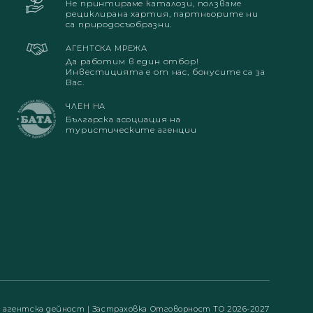
Не принтираме каталози, ползваме
рециклирана хартия, партньорите ни
са природосъобразни.
АГЕНТСКА МРЕЖА
Да работим в един отбор!
Инвестицията е от нас, бонусите са за
Вас.
ЧЛЕН НА
Българска асоциация на
туристическите агенции
а агентска дейност
|
Застраховка Отговорност ТО 2026-2027