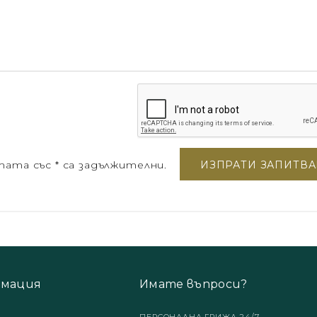
ата със * са задължителни.
мация
Имате въпроси?