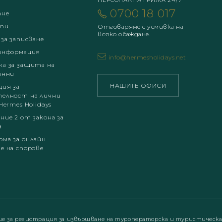
ПЕРСОНАЛНА ГРИЖА 24/7
0700 18 017
ане
ти
Отговаряме с усмивка на
всяко обаждане.
 за записване
информация
info@hermesholidays.net
а за защита на
анни
НАШИТЕ ОФИСИ
ция за
елност на лични
Hermes Holidays
ние 2 от закона за
а
ма за онлайн
е на спорове
ие за регистрация за извършване на туроператорска и туристическ