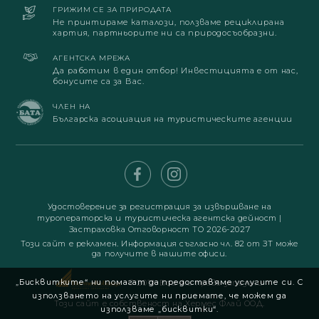
ГРИЖИМ СЕ ЗА ПРИРОДАТА
Не принтираме каталози, ползваме рециклирана
хартия, партньорите ни са природосъобразни.
АГЕНТСКА МРЕЖА
Да работим в един отбор! Инвестицията е от нас,
бонусите са за Вас.
ЧЛЕН НА
Българска асоциация на туристическите агенции
Удостоверение за регистрация за извършване на
туроператорска и туристическа агентска дейност
|
Застраховка Отговорност ТО 2026-2027
Този сайт е рекламен. Информация съгласно чл. 82 от ЗТ може
да получите в нашите офиси.
„Бисквитките“ ни помагат да предоставяме услугите си. С
© 2019. Всички права запазени
използването на услугите ни приемате, че можем да
Този сайт е собственост на Хермес Флай ООД.
използваме „бисквитки“.