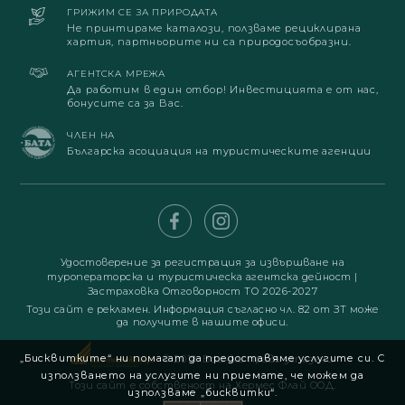
ГРИЖИМ СЕ ЗА ПРИРОДАТА
Не принтираме каталози, ползваме рециклирана
хартия, партньорите ни са природосъобразни.
АГЕНТСКА МРЕЖА
Да работим в един отбор! Инвестицията е от нас,
бонусите са за Вас.
ЧЛЕН НА
Българска асоциация на туристическите агенции
Удостоверение за регистрация за извършване на
туроператорска и туристическа агентска дейност
|
Застраховка Отговорност ТО 2026-2027
Този сайт е рекламен. Информация съгласно чл. 82 от ЗТ може
да получите в нашите офиси.
„Бисквитките“ ни помагат да предоставяме услугите си. С
© 2019. Всички права запазени
използването на услугите ни приемате, че можем да
Този сайт е собственост на Хермес Флай ООД.
използваме „бисквитки“.