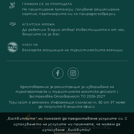
ГРИЖИМ СЕ ЗА ПРИРОДАТА
Не принтираме каталози, ползваме рециклирана
хартия, партньорите ни са природосъобразни.
АГЕНТСКА МРЕЖА
Да работим в един отбор! Инвестицията е от нас,
бонусите са за Вас.
ЧЛЕН НА
Българска асоциация на туристическите агенции
Удостоверение за регистрация за извършване на
туроператорска и туристическа агентска дейност
|
Застраховка Отговорност ТО 2026-2027
Този сайт е рекламен. Информация съгласно чл. 82 от ЗТ може
да получите в нашите офиси.
„Бисквитките“ ни помагат да предоставяме услугите си. С
© 2019. Всички права запазени
използването на услугите ни приемате, че можем да
Този сайт е собственост на Хермес Флай ООД.
използваме „бисквитки“.