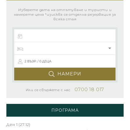
Изберете дата на отпътуване и туристи и
намерете цена *изисква се отделна резервация за
всяка стая
2 ВЪЗР. / 0 ДЕЦА
НАМЕРИ
0700 18 017
Или се свържете с нас
ПРОГРАМА
Ден 1 (27.12)