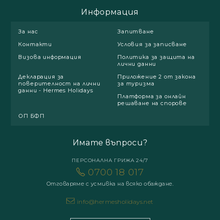
Информация
За нас
Запитване
Контакти
Условия за записване
Визова информация
Политика за защита на
лични данни
Декларация за
Приложение 2 от закона
поверителност на лични
за туризма
данни - Hermes Holidays
Платформа за онлайн
решаване на спорове
ОП БФП
Имате въпроси?
ПЕРСОНАЛНА ГРИЖА 24/7
0700 18 017
Отговаряме с усмивка на всяко обаждане.
info@hermesholidays.net