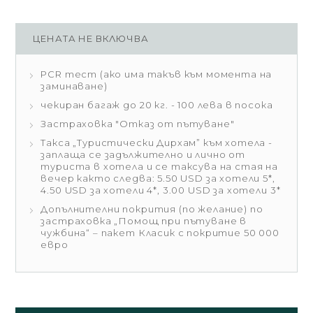
ЦЕНАТА НЕ ВКЛЮЧВА
PCR тест (ако има такъв към момента на
заминаване)
чекиран багаж до 20 кг. - 100 лева в посока
Застраховка "Отказ от пътуване"
Такса „Туристически Дирхам” към хотела -
заплаща се задължително и лично от
туриста в хотела и се таксува на стая на
вечер както следва: 5.50 USD за хотели 5*,
4.50 USD за хотели 4*, 3.00 USD за хотели 3*
Допълнителни покрития (по желание) по
застраховка „Помощ при пътуване в
чужбина“ – пакет Класик с покритие 50 000
евро