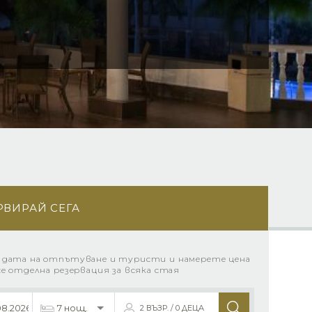
РВИРАЙ СЕГА
 дата на отпътуване и туристи и намерете цена
се отделна резервация за всяка стая
2 ВЪЗР. / 0 ДЕЦА