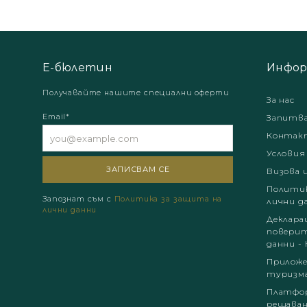
Е-бюлетин
Инфор
Получавайте нашите специални оферти
За нас
Email*
Запитв
Контак
Условия
Визова 
Политик
Запознат съм с
Политика за защита на
лични д
лични данни
Деклара
поверит
данни - 
Приложе
туризм
Платфор
решаван