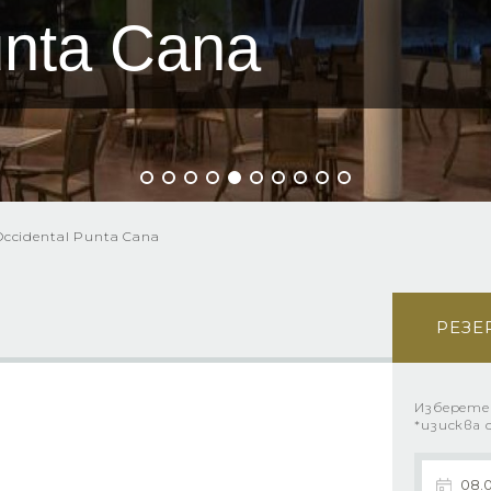
unta Cana
Occidental Punta Cana
РЕЗЕ
Изберете
*изисква 