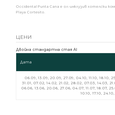
Occidental Punta Cana е ол-инклузив хотелски ко
Playa Cortesito.
ЦЕНИ
Двойна стандартна стая Al
Дата
06.09,
13.09,
20.09,
27.09,
04.10,
11.10,
18.10,
25
31.01,
07.02,
14.02,
21.02,
28.02,
07.03,
14.03,
21
06.06,
13.06,
20.06,
27.06,
04.07,
11.07,
18.07,
25
10.10,
17.10,
24.10