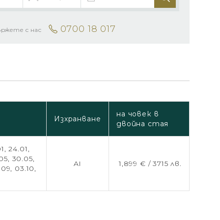
0700 18 017
ържете с нас
на човек в
Изхранване
двойна стая
01,
24.01,
.05,
30.05,
AI
1,899 € /
3715 лв.
.09,
03.10,