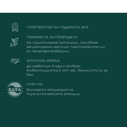
ТУРОПЕРАТОР НА ГОДИНАТА 2013
ГРИЖИМ СЕ ЗА ПРИРОДАТА
Не принтираме каталози, ползваме
рециклирана хартия, партньорите ни
са природосъобразни.
АГЕНТСКА МРЕЖА
Да работим в един отбор!
Инвестицията е от нас, бонусите са за
Вас.
ЧЛЕН НА
Българска асоциация на
туристическите агенции