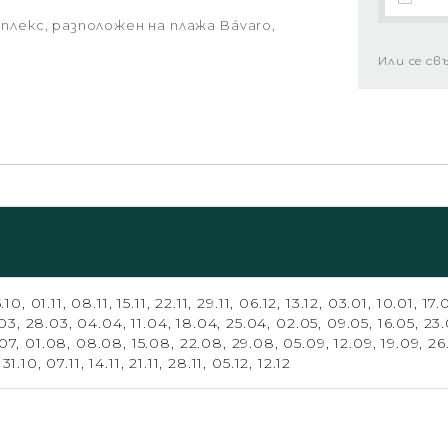
мплекс, разположен на плажа Bávaro,
Или се св
.10,
01.11,
08.11,
15.11,
22.11,
29.11,
06.12,
13.12,
03.01,
10.01,
17.
.03,
28.03,
04.04,
11.04,
18.04,
25.04,
02.05,
09.05,
16.05,
23
.07,
01.08,
08.08,
15.08,
22.08,
29.08,
05.09,
12.09,
19.09,
26
,
31.10,
07.11,
14.11,
21.11,
28.11,
05.12,
12.12