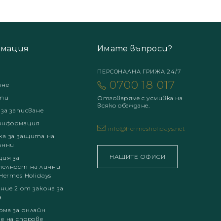
мация
Имате въпроси?
ПЕРСОНАЛНА ГРИЖА 24/7
0700 18 017
ане
ти
Отговаряме с усмивка на
всяко обаждане.
 за записване
информация
info@hermesholidays.net
а за защита на
анни
НАШИТЕ ОФИСИ
ция за
елност на лични
Hermes Holidays
ние 2 от закона за
а
ма за онлайн
е на спорове