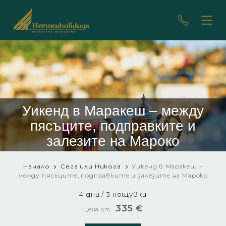
Уикенд в Маракеш – между
пясъците, подправките и
залезите на Мароко
Начало
Сега или Никога
Уикенд в Маракеш –
между пясъците, подправките и залезите на Мароко
4 дни / 3 нощувки
335
€
Цена от