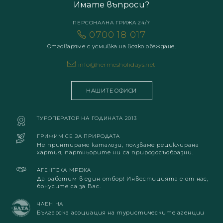
Имате въпроси?
ПЕРСОНАЛНА ГРИЖА 24/7
0700 18 017
Отговаряме с усмивка на всяко обаждане.
info@hermesholidays.net
НАШИТЕ ОФИСИ
ТУРОПЕРАТОР НА ГОДИНАТА 2013
ГРИЖИМ СЕ ЗА ПРИРОДАТА
Не принтираме каталози, ползваме рециклирана
хартия, партньорите ни са природосъобразни.
АГЕНТСКА МРЕЖА
Да работим в един отбор! Инвестицията е от нас,
бонусите са за Вас.
ЧЛЕН НА
Българска асоциация на туристическите агенции