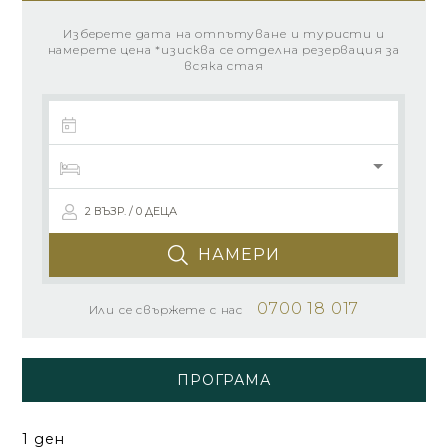
Изберете дата на отпътуване и туристи и
намерете цена *изисква се отделна резервация за
всяка стая
2 ВЪЗР. / 0 ДЕЦА
НАМЕРИ
0700 18 017
Или се свържете с нас
ПРОГРАМА
1 ден