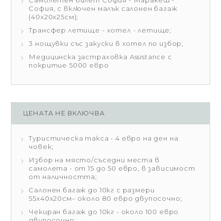
Самолетен билет София - Маракеш -
София, с включен малък салонен багаж
(40x20x25см);
Трансфер летище - хотел - летище;
3 нощувки със закуски в хотел по избор;
Медицинска застраховка Assistance с
покритие 5000 евро
ЦЕНАТА НЕ ВКЛЮЧВА
Туристическа такса - 4 евро на ден на
човек;
Избор на място/съседни места в
самолета - от 15 до 50 евро, в зависимост
от наличността;
Салонен багаж до 10кг с размери
55х40х20см– около 80 евро двупосочно;
Чекиран багаж до 10кг - около 100 евро
двупосочно;