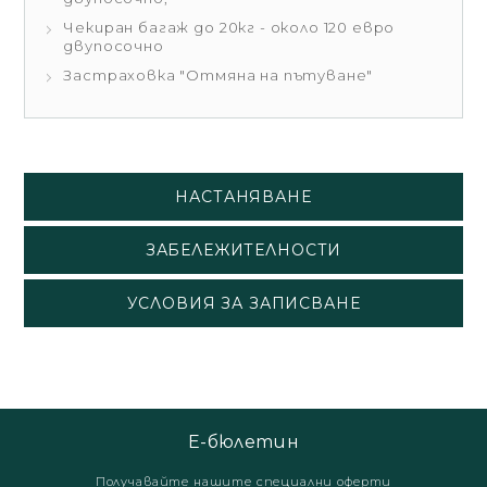
Чекиран багаж до 20кг - около 120 евро
двупосочно
Застраховка "Отмяна на пътуване"
НАСТАНЯВАНЕ
ЗАБЕЛЕЖИТЕЛНОСТИ
УСЛОВИЯ ЗА ЗАПИСВАНЕ
Е-бюлетин
Получавайте нашите специални оферти