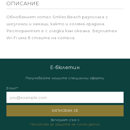
ОПИСАНИЕ
Обновеният хотел Smiles Beach разполага с
шезлонги и хамаци, както и голяма градина.
Ресторантът е с гледка към океана. Безплатен
Wi-Fi има в стаите на хотела.
Е-бюлетин
Получавайте нашите специални оферти
Email*
Запознат съм с
Политика за защита на лични данни