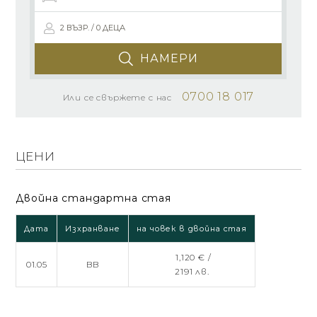
2 ВЪЗР. / 0 ДЕЦА
НАМЕРИ
0700 18 017
Или се свържете с нас
ЦЕНИ
Двойна стандартна стая
Дата
Изхранване
на човек в двойна стая
1,120 € /
01.05
BB
2191 лв.