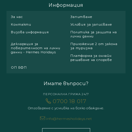
Информация
За нас
Запитване
Контакти
Условия за записване
Визова информация
Политика за защита на
лични данни
Декларация за
Приложение 2 от закона
поверителност на лични
за туризма
данни - Hermes Holidays
Платформа за онлайн
решаване на спорове
ОП БФП
Имате въпроси?
ПЕРСОНАЛНА ГРИЖА 24/7
0700 18 017
Отговаряме с усмивка на всяко обаждане.
info@hermesholidays.net