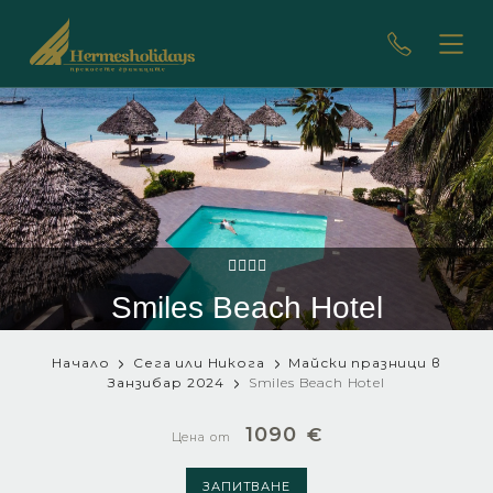
Smiles Beach Hotel
Начало
Сега или Никога
Майски празници в
Занзибар 2024
Smiles Beach Hotel
1090
€
Цена от
ЗАПИТВАНЕ