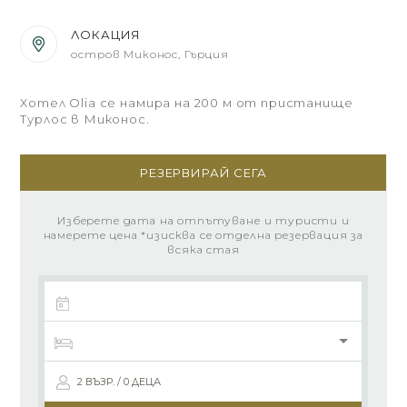
ЛОКАЦИЯ
остров Миконос, Гърция
Хотел Olia се намира на 200 м от пристанище
Турлос в Миконос.
РЕЗЕРВИРАЙ СЕГА
Изберете дата на отпътуване и туристи и
намерете цена *изисква се отделна резервация за
всяка стая
2 ВЪЗР. / 0 ДЕЦА