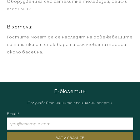
Oборудвани sa със сателитна телевизия, сейф и
хладилник.
В хотела:
Гостите могат да се насладят на освежаващите
си напитки от снек-бара на слънчевата тераса
около басейна.
Е-бюлетин
Получавайте нашите специални оферти
Email*