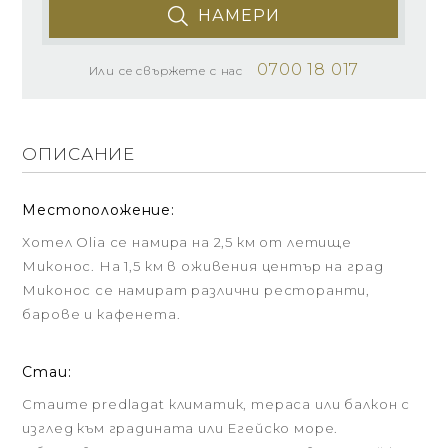
НАМЕРИ
0700 18 017
Или се свържете с нас
ОПИСАНИЕ
Местоположение:
Хотел Olia се намира на 2,5 км от летище
Миконос. На 1,5 км в оживения център на град
Миконос се намират различни ресторанти,
барове и кафенета.
Стаи:
Стаите predlagat климатик, тераса или балкон с
изглед към градината или Егейско море.