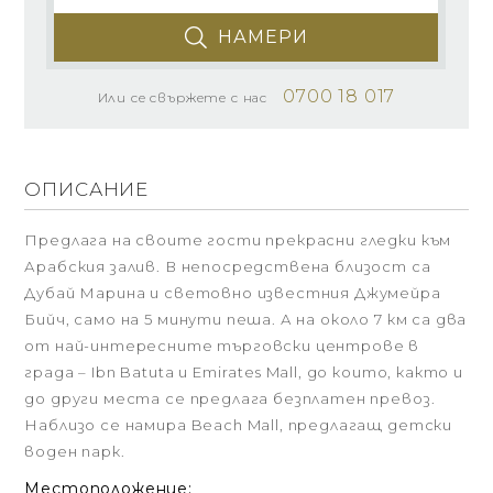
НАМЕРИ
0700 18 017
Или се свържете с нас
ОПИСАНИЕ
Предлага на своите гости прекрасни гледки към
Арабския залив. В непосредствена близост са
Дубай Марина и световно известния Джумейра
Бийч, само на 5 минути пеша. А на около 7 км са два
от най-интересните търговски центрове в
града – Ibn Batuta и Emirates Mall, до които, както и
до други места се предлага безплатен превоз.
Наблизо се намира Beach Mall, предлагащ детски
воден парк.
Местоположение: