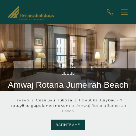
Amwaj Rotana Jumeirah Beach
Начало
Сега или Никога
Почивка в Дубай - 7
нощувки директен полет
Amwaj Rotana Jumeirah
Beach
ЗАПИТВАНЕ