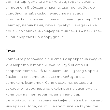
рент а кар, дамски и мъжки фризьорски салони,
интернет в общите части, шатъл превоз до
основните забележителности на града,
химическо чистене и пране, фитнес център, СПА
център, парна баня, сауна, джакузи, гледачка на
деца – по заявка, 4 конферентни зали и 4 бални зали
с най-съвременно оборудване.
Стаи:
Хотелът разполага с 301 стаи с прекрасна гледка
към морето в това число 63 клубни стаи и 11
апартамента,42 кв.м. с частичен изглед море и
балкон. В стаите има LCD телевизор със
сателит, климатик, баня с халати, сешоар и
огледало за гримиране, електронна система за
контрол на температурата, мини бар,
възможност за правене на кафе и чай и безплатно
минерална вода, сейф. На гостите на клубните