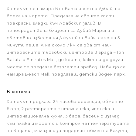
Хотелът се намира в новата част на Дубай, на
брега на морето. Предлага на своите гости
прекрасни гледки към Арабския залив. В
непосредствена близост са Дубай Марина и
световно известния Джумейра Бийч, само на 5
минути пеша. А на около 7 км са два от най-
интересните търговски центрове в града – Ibn
Batuta и Emirates Mall, до които, както и до други
места се предлага безплатен превоз. Наблизо се
намира Beach Mall, предлагащ детски воден парк.
В хотела:
Хотелът предлага 24-часова рецепция, обменно
бюро, 2 ресторанта с италианска, японска и
интернационална кухня, 3 бара, басейн с изглед
към плажа и морето и контрол на температурата
на водата, магазини за подаръци, обмен на валута,