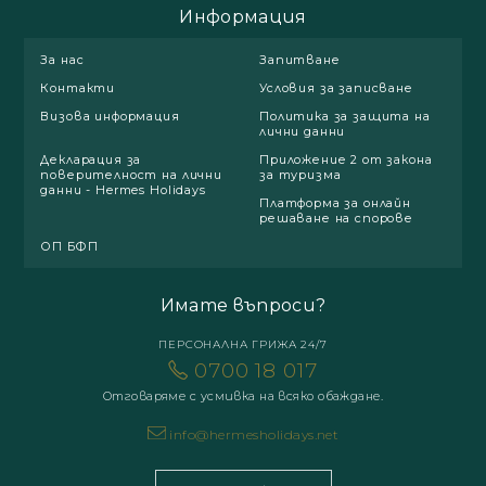
Информация
За нас
Запитване
Контакти
Условия за записване
Визова информация
Политика за защита на
лични данни
Декларация за
Приложение 2 от закона
поверителност на лични
за туризма
данни - Hermes Holidays
Платформа за онлайн
решаване на спорове
ОП БФП
Имате въпроси?
ПЕРСОНАЛНА ГРИЖА 24/7
0700 18 017
Отговаряме с усмивка на всяко обаждане.
info@hermesholidays.net