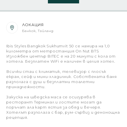
ЛОКАЦИЯ
Банкок, Тайланд
Ibis Styles Bangkok Sukhumvit 50 се намира на 1,0
километра от метростанция On Nut BTS
Изложбен център BITEC е на 20 минути с кола от
хотела. Безплатен WiFi е наличен в целия хотел.
Всички стаи с климатик, телевизор с плосък
екран, сейф и мини-хладилник. Собствената баня
разполага с душ и безплатни тоалетни
принадлежности.
Закуска на шведска маса се осигурява в
ресторант Терминал и гостите могат да
поръчат ала карт ястия за обяд и вечеря.
Хотелът разполага с бар, рум-сървиз и денонощна
рецепция.