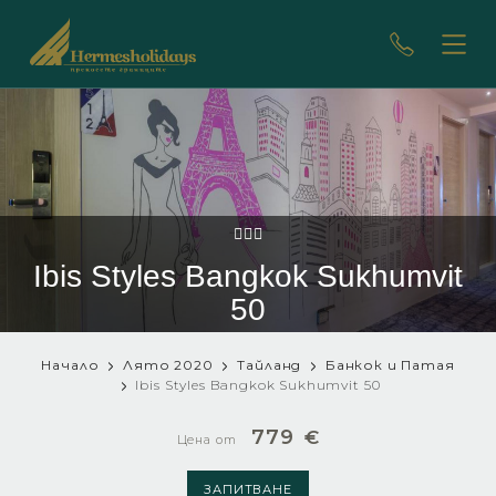
Ibis Styles Bangkok Sukhumvit
50
Начало
Лято 2020
Тайланд
Банкок и Патая
Ibis Styles Bangkok Sukhumvit 50
779
€
Цена от
ЗАПИТВАНЕ