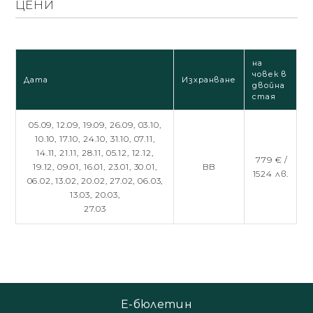
ЦЕНИ
на
човек в
Дата
Изхранване
двойна
стая
05.09,
12.09,
19.09,
26.09,
03.10,
10.10,
17.10,
24.10,
31.10,
07.11,
14.11,
21.11,
28.11,
05.12,
12.12,
779 € /
19.12,
09.01,
16.01,
23.01,
30.01,
BB
1524 лв.
06.02,
13.02,
20.02,
27.02,
06.03,
13.03,
20.03,
27.03
Е-бюлетин