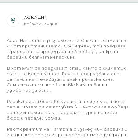
ЛОКАЦИЯ
Ковалам, Индия
Abad Harmonia е разположен в Chowara. Само на 6
км от пристанището Вижинджам, той предлага
традиционни процедури по Аюрведа, открит
басейн и безплатен паркинг.
В хотелът се предлагат стаи както с климатик,
така и с вентилатор. Всяка е оборудвана със
сателитна телевизия и електрическа кана.
Самостоятелните бани включват вани и
удобства за баня.
Релаксиращи билкови масажни процедури и йога
сесии могат да се ползват в Центъра за аюрведа.
Хотелът също така предлага туристическо
бюро и перални услуги.
Ресторантът на Harmonia с изглед към басейна и
градините предлага разнообразни международни