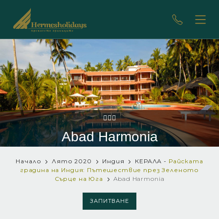
Abad Harmonia
Начало
Лято 2020
Индия
КЕРАЛА -
Райската
градина на Индия: Пътешествие през Зеленото
Сърце на Юга
Abad Harmonia
ЗАПИТВАНЕ