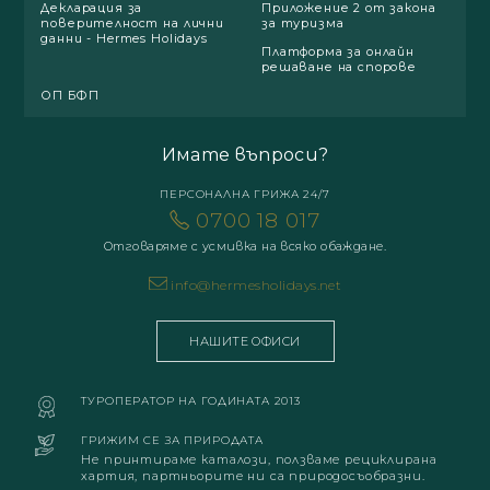
Декларация за
Приложение 2 от закона
поверителност на лични
за туризма
данни - Hermes Holidays
Платформа за онлайн
решаване на спорове
ОП БФП
Имате въпроси?
ПЕРСОНАЛНА ГРИЖА 24/7
0700 18 017
Отговаряме с усмивка на всяко обаждане.
info@hermesholidays.net
НАШИТЕ ОФИСИ
ТУРОПЕРАТОР НА ГОДИНАТА 2013
ГРИЖИМ СЕ ЗА ПРИРОДАТА
Не принтираме каталози, ползваме рециклирана
хартия, партньорите ни са природосъобразни.