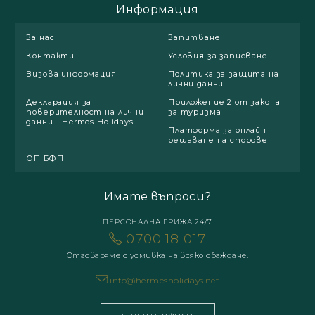
Информация
За нас
Запитване
Контакти
Условия за записване
Визова информация
Политика за защита на
лични данни
Декларация за
Приложение 2 от закона
поверителност на лични
за туризма
данни - Hermes Holidays
Платформа за онлайн
решаване на спорове
ОП БФП
Имате въпроси?
ПЕРСОНАЛНА ГРИЖА 24/7
0700 18 017
Отговаряме с усмивка на всяко обаждане.
info@hermesholidays.net