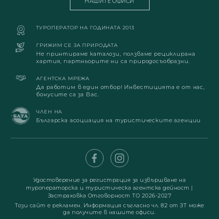
НАШИТЕ ОФИСИ
ТУРОПЕРАТОР НА ГОДИНАТА 2013
ГРИЖИМ СЕ ЗА ПРИРОДАТА
Не принтираме каталози, ползваме рециклирана
хартия, партньорите ни са природосъобразни.
АГЕНТСКА МРЕЖА
Да работим в един отбор! Инвестицията е от нас,
бонусите са за Вас.
ЧЛЕН НА
Българска асоциация на туристическите агенции
Удостоверение за регистрация за извършване на
туроператорска и туристическа агентска дейност
|
Застраховка Отговорност ТО 2026-2027
Този сайт е рекламен. Информация съгласно чл. 82 от ЗТ може
да получите в нашите офиси.