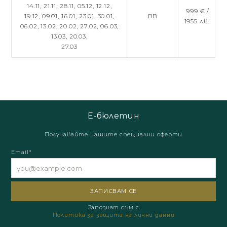
14.11,
21.11,
28.11,
05.12,
12.12,
999 € /
19.12,
09.01,
16.01,
23.01,
30.01,
BB
1955 лв.
06.02,
13.02,
20.02,
27.02,
06.03,
13.03,
20.03,
27.03
Е-бюлетин
Получавайте нашите специални оферти
Email*
Запознат съм с
Политика за защита на лични данни