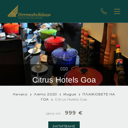
Citrus Hotels Goa
Начало
Лято 2020
Индия
ПЛАЖOВЕТЕ НА
ГОА
Citrus Hotels Goa
999
€
Цена от
ЗАПИТВАНЕ