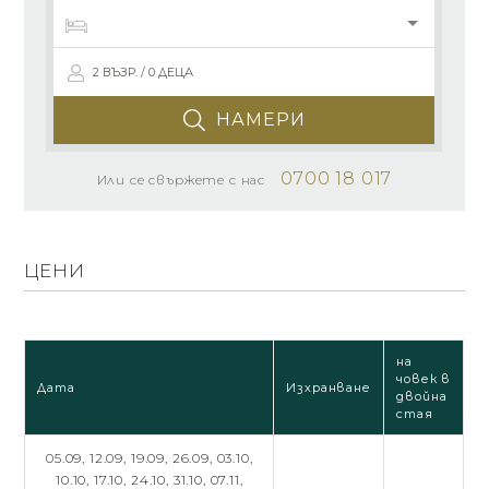
2 ВЪЗР. / 0 ДЕЦА
НАМЕРИ
0700 18 017
Или се свържете с нас
ЦЕНИ
на
човек в
Дата
Изхранване
двойна
стая
05.09,
12.09,
19.09,
26.09,
03.10,
10.10,
17.10,
24.10,
31.10,
07.11,