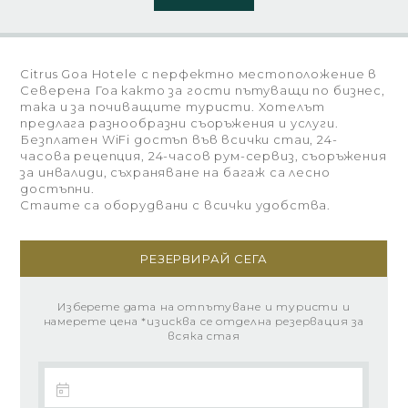
Citrus Goa Hotelе с перфектно местоположение в
Северена Гоа както за гости пътуващи по бизнес,
така и за почиващите туристи. Хотелът
предлага разнообразни съоръжения и услуги.
Безплатен WiFi достъп във всички стаи, 24-
часова рецепция, 24-часов рум-сервиз, съоръжения
за инвалиди, съхраняване на багаж са лесно
достъпни.
Стаите са оборудвани с всички удобства.
РЕЗЕРВИРАЙ СЕГА
Изберете дата на отпътуване и туристи и
намерете цена *изисква се отделна резервация за
всяка стая