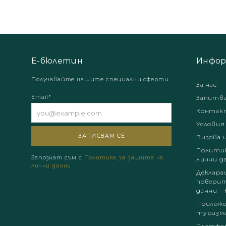
Е-бюлетин
Инфор
Получавайте нашите специални оферти
За нас
Email*
Запитв
Контак
Условия
Визова 
Политик
Запознат съм с
Политика за защита на
лични д
лични данни
Деклара
поверит
данни - 
Приложе
туризм
Платфор