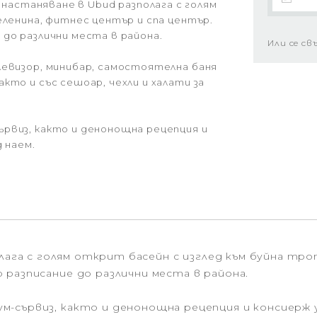
ага настаняване в Ubud разполага с голям
еленина, фитнес център и спа център.
до различни места в района.
Или се св
левизор, минибар, самостоятелна баня
кто и със сешоар, чехли и халати за
рвиз, както и денонощна рецепция и
 наем.
разполага с голям открит басейн с изглед към буйна т
 разписание до различни места в района.
-сървиз, както и денонощна рецепция и консиерж у