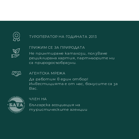
ТУРОПЕРАТОР НА ГОДИНАТА 2013
ГРИЖИМ СЕ ЗА ПРИРОДАТА
Не принтираме каталози, ползваме
рециклирана хартия, партньорите ни
са природосъобразни.
АГЕНТСКА МРЕЖА
Да работим в един отбор!
Инвестицията е от нас, бонусите са за
Вас.
ЧЛЕН НА
Българска асоциация на
туристическите агенции