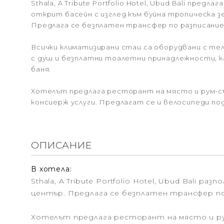
Sthala, A Tribute Portfolio Hotel, Ubud Bali предл
открит басейн с изглед към буйна тропическа з
Предлага се безплатен трансфер по разписание 
Всички климатизирани стаи са оборудвани с те
с душ и безплатни тоалетни принадлежности, ка
баня.
Хотелът предлага ресторант на място и рум-съ
консиерж услуги. Предлагат се и велосипеди под
ОПИСАНИЕ
В хотела:
Sthala, A Tribute Portfolio Hotel, Ubud Bali 
център. Предлага се безплатен трансфер по
Хотелът предлага ресторант на място и рум