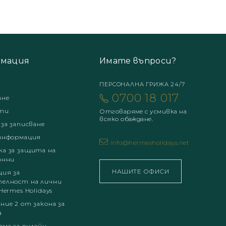
мация
Имате въпроси?
ПЕРСОНАЛНА ГРИЖА 24/7
0700 18 017
ане
ти
Отговаряме с усмивка на
всяко обаждане.
 за записване
информация
info@hermesholidays.net
а за защита на
анни
НАШИТЕ ОФИСИ
ция за
елност на лични
Hermes Holidays
ние 2 от закона за
а
ма за онлайн