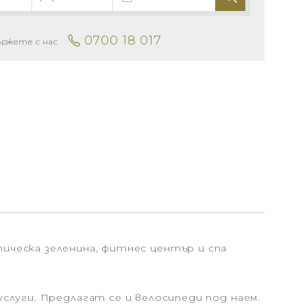
0700 18 017
ържете с нас
ропическа зеленина, фитнес център и спа
слуги. Предлагат се и велосипеди под наем.