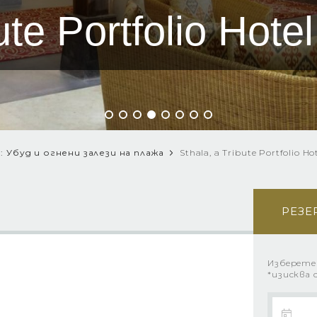
ute Portfolio Hote
 Убуд и огнени залези на плажа
Sthala, a Tribute Portfolio Ho
РЕЗЕ
Изберете
*изисква 