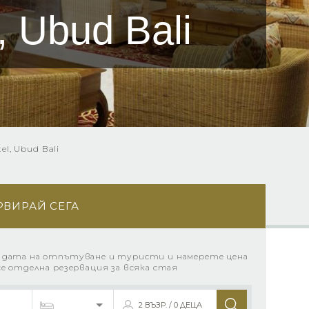
l, Ubud Bali
tel, Ubud Bali
РВИРАЙ СЕГА
 дата на отпътуване и туристи и намерете цена
се отделна резервация за всяка стая
2 ВЪЗР. / 0 ДЕЦА