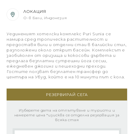
ЛОКАЦИЯ
О-в Бали, Индонезия
Уединеният хотелски комплекс Puri Sunia се
намира сред тропическа растителност и
предоставя вили и отделни стаи в балийски стил,
разположени около открит басейн. Комплексът е
заобиколен от оризища и кокосови дървета и
предлага безплатни сутрешни йога сесии,
ежедневен джогинг и пешеходни преходи.
Гостите ползват безплатен трансфер до
центъра на Убуд, който е на 10 минути път с кола.
РЕЗЕРВИРАЙ СЕГА
Изберете дата на отпътуване и туристи и
намерете цена *изисква се отделна резервация за
всяка стая