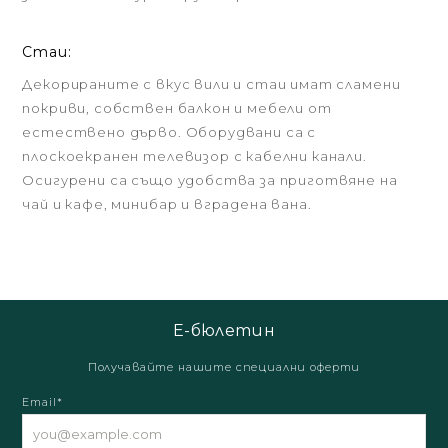
Стаи:
Декорираните с вкус вили и стаи имат сламени
покриви, собствен балкон и мебели от
естествено дърво. Оборудвани са с
плоскоекранен телевизор с кабелни канали.
Осигурени са също удобства за приготвяне на
чай и кафе, минибар и вградена вана.
Е-бюлетин
Получавайте нашите специални оферти
Email*