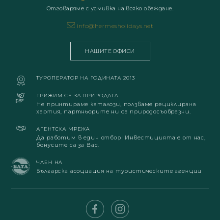
Отговаряме с усмивка на всяко обаждане.
info@hermesholidays.net
НАШИТЕ ОФИСИ
ТУРОПЕРАТОР НА ГОДИНАТА 2013
ГРИЖИМ СЕ ЗА ПРИРОДАТА
Не принтираме каталози, ползваме рециклирана
хартия, партньорите ни са природосъобразни.
АГЕНТСКА МРЕЖА
Да работим в един отбор! Инвестицията е от нас,
бонусите са за Вас.
ЧЛЕН НА
Българска асоциация на туристическите агенции