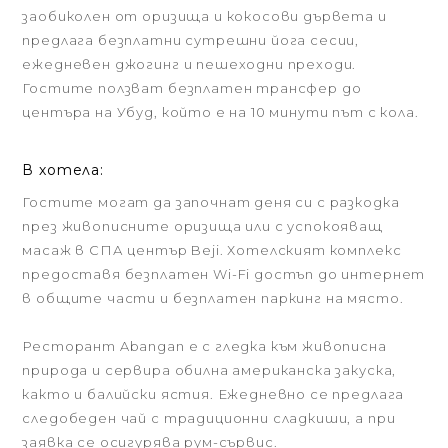
заобиколен от оризища и кокосови дървета и
предлага безплатни сутрешни йога сесии,
ежедневен джогинг и пешеходни преходи.
Гостите ползват безплатен трансфер до
центъра на Убуд, който е на 10 минути път с кола.
В хотела:
Гостите могат да започнат деня си с разкодка
през живописните оризища или с успокояващ
масаж в СПА център Beji. Хотелският комплекс
предоставя безплатен Wi-Fi достъп до интернет
в общите части и безплатен паркинг на място.
Ресторант Abangan е с гледка към живописна
природа и сервира обилна американска закуска,
както и балийски ястия. Ежедневно се предлага
следобеден чай с традиционни сладкиши, а при
заявка се осигурява рум-сървис.