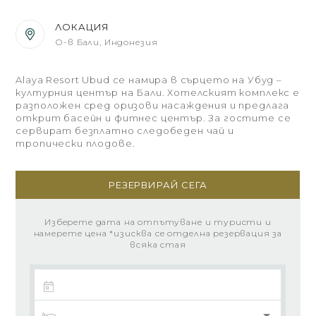
ЛОКАЦИЯ
О-в Бали, Индонезия
Alaya Resort Ubud се намира в сърцето на Убуд –
културния център на Бали. Хотелският комплекс е
разположен сред оризови насаждения и предлага
открит басейн и фитнес център. За гостите се
сервират безплатно следобеден чай и
тропически плодове.
РЕЗЕРВИРАЙ СЕГА
Изберете дата на отпътуване и туристи и
намерете цена *изисква се отделна резервация за
всяка стая