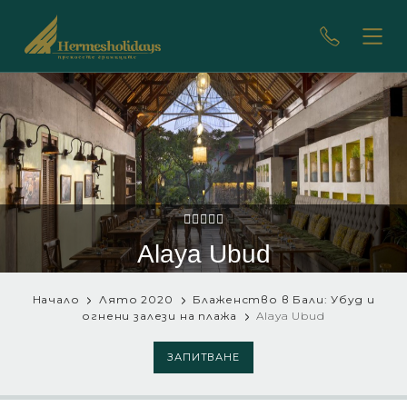
Alaya Ubud
Начало
Лято 2020
Блаженство в Бали: Убуд и
огнени залези на плажа
Alaya Ubud
ЗАПИТВАНЕ