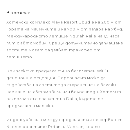
В хотела:
Хотелски комплекс Alaya Resort Ubud е на 200 м от
Гората на маймуните и на 700 м от пазара на Убуд.
Международното летище Ngurah Rai е на 1,5 часа
път с автомобил. Срещу допълнително заплащане
гостите могат да заявят трансфер от
летището.
Комплексът предлага също безплатен WiFi и
денонощна рецепция. Персоналът може да
съдейства на гостите за съхранение на багаж и
наемане на автомобили или велосипеди. Хотелът
разполага със спа център DaLa, където се
предлагат и масажи.
Индонезийски и международни ястия се сервират
в ресторантите Petani и Manisan, които