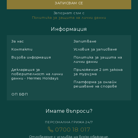
Запознат съм с
Политика за защита на лични данни
Информация
За нас
Запитване
Контакти
Условия за записване
Визова информация
Политика за защита на
лични данни
Декларация за
Приложение 2 от закона
поверителност на лични
за туризма
данни - Hermes Holidays
Платформа за онлайн
решаване на спорове
ОП БФП
Имате въпроси?
ПЕРСОНАЛНА ГРИЖА 24/7
0700 18 017
Отговаряме с усмивка на всяко обаждане.