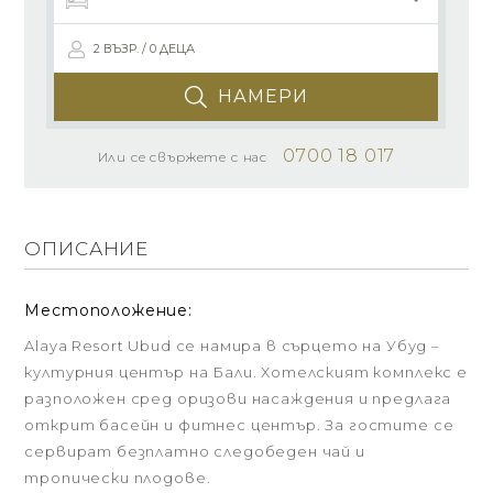
2 ВЪЗР. / 0 ДЕЦА
НАМЕРИ
0700 18 017
Или се свържете с нас
ОПИСАНИЕ
Местоположение:
Alaya Resort Ubud се намира в сърцето на Убуд –
културния център на Бали. Хотелският комплекс е
разположен сред оризови насаждения и предлага
открит басейн и фитнес център. За гостите се
сервират безплатно следобеден чай и
тропически плодове.