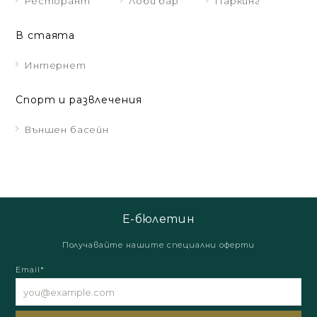
Ресторант
Лоби бар
Паркинг
В стаята
Интернет
Спорт и развлечения
Външен басейн
Е-бюлетин
Получавайте нашите специални оферти
Email*