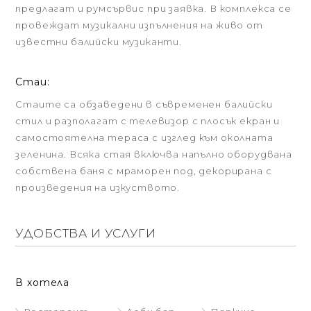
предлагат и румсървис при заявка. В комплекса се
провеждат музикални изпълнения на живо от
известни балийски музиканти.
Стаи:
Стаите са обзаведени в съвременен балийски
стил и разполагат с телевизор с плосък екран и
самостоятелна тераса с изглед към околната
зеленина. Всяка стая включва напълно оборудвана
собствена баня с мраморен под, декорирана с
произведения на изкуството.
УДОБСТВА И УСЛУГИ
В хотела