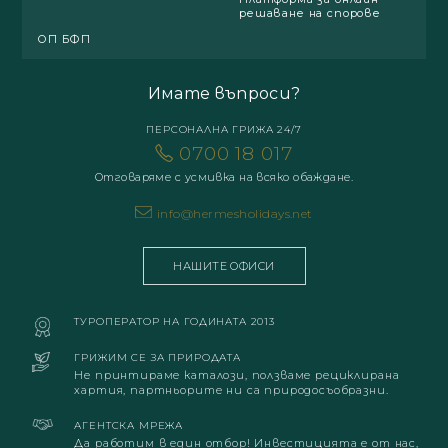
решаване на спорове
ОП БФП
Имате въпроси?
ПЕРСОНАЛНА ГРИЖА 24/7
0700 18 017
Отговаряме с усмивка на всяко обаждане.
info@hermesholidays.net
НАШИТЕ ОФИСИ
ТУРОПЕРАТОР НА ГОДИНАТА 2013
ГРИЖИМ СЕ ЗА ПРИРОДАТА
Не принтираме каталози, ползваме рециклирана
хартия, партньорите ни са природосъобразни.
АГЕНТСКА МРЕЖА
Да работим в един отбор! Инвестицията е от нас,