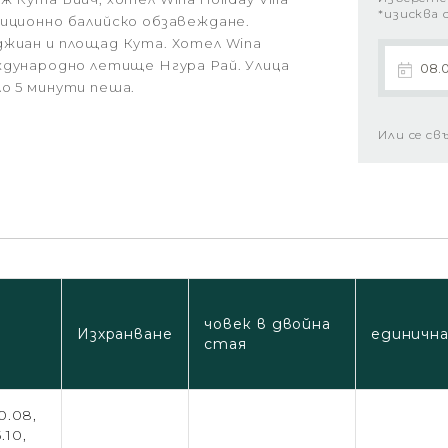
*изисква 
диционно балийско обзавеждане.
джиан и площад Кута. Хотел Wina
 международно летище Нгура Рай. Улица
о 5 минути пеша.
Или се св
човек в двойна
Изхранване
единична
стая
0.08,
.10,