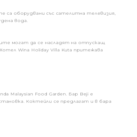
аите са оборудвани със сателитна телевизия,
удена вода.
ите могат да се насладят на отпускащ
отел Wina Holiday Villa Kuta притежава
 Malaysian Food Garden. Бар Beji е
тановка. Коктейли се предлагат и в бара