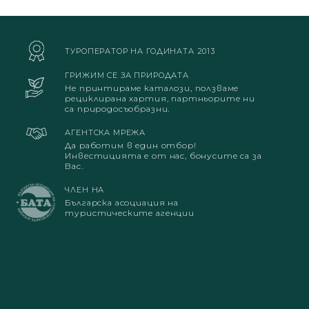
ТУРОПЕРАТОР НА ГОДИНАТА 2013
ГРИЖИМ СЕ ЗА ПРИРОДАТА
Не принтираме каталози, ползваме
рециклирана хартия, партньорите ни
са природосъобразни.
АГЕНТСКА МРЕЖА
Да работим в един отбор!
Инвестицията е от нас, бонусите са за
Вас.
ЧЛЕН НА
Българска асоциация на
туристическите агенции