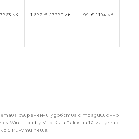
/
3963 лв.
1,682 € /
3290 лв.
99 € /
194 лв.
 съчетава съвременни удобства с традиционно
ina Holiday Villa Kuta Bali е на 10 минути с
ло 5 минути пеша.