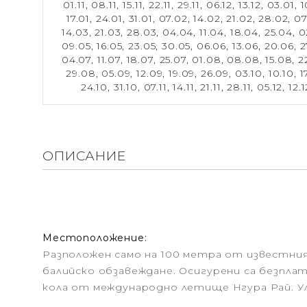
01.11,
08.11,
15.11,
22.11,
29.11,
06.12,
13.12,
03.01,
1
17.01,
24.01,
31.01,
07.02,
14.02,
21.02,
28.02,
07
14.03,
21.03,
28.03,
04.04,
11.04,
18.04,
25.04,
0
09.05,
16.05,
23.05,
30.05,
06.06,
13.06,
20.06,
2
04.07,
11.07,
18.07,
25.07,
01.08,
08.08,
15.08,
2
29.08,
05.09,
12.09,
19.09,
26.09,
03.10,
10.10,
1
24.10,
31.10,
07.11,
14.11,
21.11,
28.11,
05.12,
12.1
ОПИСАНИЕ
Местоположение:
Разположен само на 100 метра от известния 
балийско обзавеждане. Осигурени са безплатн
кола от международно летище Нгура Рай. Ул