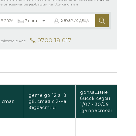
се отделна резервация за всяка стая
2 ВЪЗР. / 0 ДЕЦА
0700 18 017
ържете с нас
доплащане
дете до 12 г. в
висок сезон
 стая
дв. стая с 2-ма
1/07 - 30/09
възрастни
(за престоя)