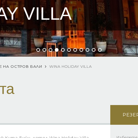
AY VILLA
Е НА ОСТРОВ БАЛИ
WINA HOLIDAY VILLA
та
РЕЗЕ
Изберете
 Кута Бийч, хотел Wina Holiday Villa