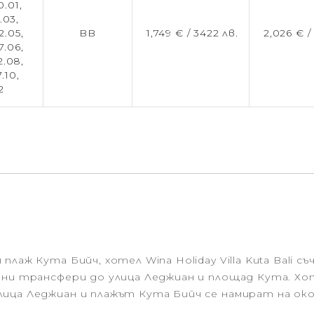
0.01,
.03,
2.05,
BB
1,749 € /
3422 лв.
2,026 € 
7.06,
2.08,
7.10,
2
плаж Кута Бийч, хотел Wina Holiday Villa Kuta Bali
и трансфери до улица Леджиан и площад Кута. Хотел W
ица Леджиан и плажът Кута Бийч се намират на око