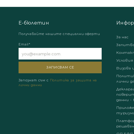
Е-бюлетин
Инфор
Получавайте нашите специални оферти
За нас
Email*
Запитв
Контак
Условия
Визова 
Политик
Запознат съм с
Политика за защита на
лични д
лични данни
Деклара
поверит
данни - 
Приложе
туризм
Платфор
решаван
ОП БФП