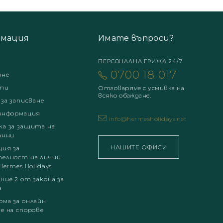
мация
Имате въпроси?
ПЕРСОНАЛНА ГРИЖА 24/7
0700 18 017
ане
ти
Отговаряме с усмивка на
всяко обаждане.
 за записване
информация
info@hermesholidays.net
а за защита на
анни
НАШИТЕ ОФИСИ
ция за
елност на лични
Hermes Holidays
ние 2 от закона за
а
ма за онлайн
е на спорове