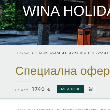
WINA HOLID
Начало
ИНДИВИДУАЛНИ ПЪТУВАНИЯ
СЪБУДИ С
Специална офер
1749
€
ЗАПИТВАНЕ
Цена от
Разположен само на 100 метра от известния плаж