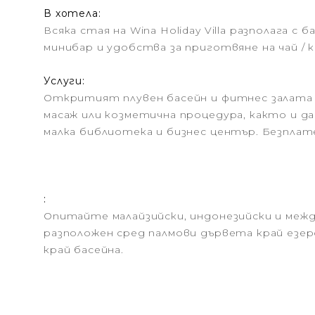
В хотела:
Всяка стая на Wina Holiday Villa разполага
минибар и удобства за приготвяне на чай / 
Услуги:
Откритият плувен басейн и фитнес залата
масаж или козметична процедура, както и да
малка библиотека и бизнес център. Безплат
:
Опитайте малайзийски, индонезийски и между
разположен сред палмови дървета край езер
край басейна.