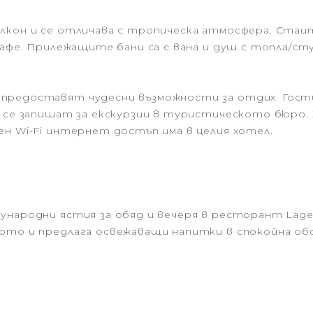
 с балкон и се отличава с тропическа атмосфера. Ст
кафе. Прилежащите бани са с вана и душ с топла/ст
 предоставят чудесни възможности за отдих. Гост
 се запишат за екскурзии в туристическото бюро. Х
ен Wi-Fi интернет достъп има в целия хотел.
народни ястия за обяд и вечеря в ресторант Lagenda
ото и предлага освежаващи напитки в спокойна обс