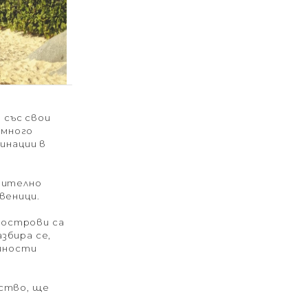
 със свои
 много
инации в
чително
веници.
 острови са
збира се,
ейности
ство, ще