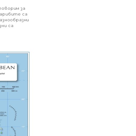
говорим за
Карибите са
разнообразни
зни са