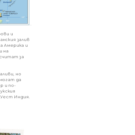
рови и
анския залив
а Америка и
и на
 считат за
аливи, но
 могат да
р и по-
Лукския
 Уест Индия.