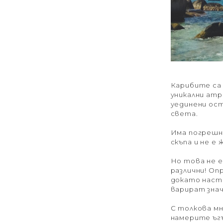
Карибите са 
уникални атр
уединени ост
света.
Има погрешн
скъпа и не е
Но това не е
различни! О
докато наста
варират зна
С толкова м
намерите ъг