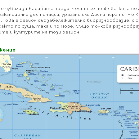
 чували за Карибите преди. Често се появява, когато 
аканционни дестинации, урагани или Дисни пирати. Но 
. Това е регион със забележително биоразнообразие, с 
акто по суша, така и по море. Също толкова разнообра
ите и културите на този регион
жение