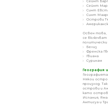
Сейнт Бар
Сейнт Мар
Синт Евста
Синт Маарт
Острови Тъ
Американск
Освен това, 
се включват 
политически 
Белиз
Френска Г
Гвиана
Суринам
География 
Географията 
Някои остро
произход. Та
острови и Ан
като остров
Испания, Яма
Антигуа и Тр