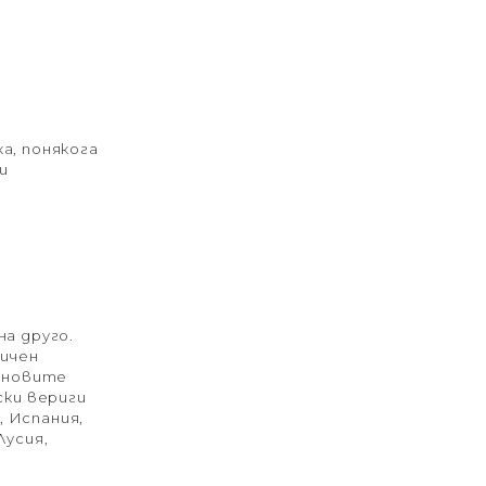
а, понякога
и
а друго.
ничен
мановите
ски вериги
 Испания,
Лусия,