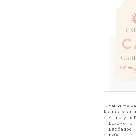
В рамките н
които са със
Антигуа и 
Бахамите
Барбадос
Куба