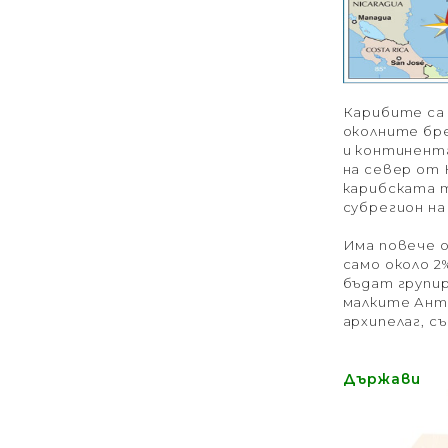
Карибите са 
околните бр
и континент
на север от 
карибската 
субрегион на
Има повече о
само около 
бъдат групир
малките Анти
архипелаг, с
Държави