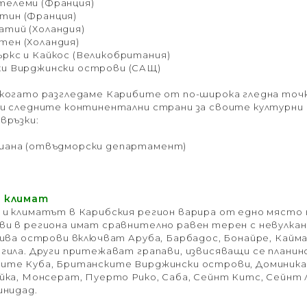
телеми (Франция)
тин (Франция)
тий (Холандия)
ен (Холандия)
ркс и Кайкос (Великобритания)
и Вирджински острови (САЩ)
когато разгледаме Карибите от по-широка гледна точк
и следните континентални страни за своите културни 
връзки:
виана (отвъдморски департамент)
и климат
и климатът в Карибския регион варира от едно място н
ви в региона имат сравнително равен терен с невулка
кива острови включват Аруба, Барбадос, Бонайре, Кай
гила. Други притежават грапави, извисяващи се планин
ите Куба, Британските Вирджински острови, Доминика,
йка, Монсерат, Пуерто Рико, Саба, Сейнт Китс, Сейнт 
инидад.