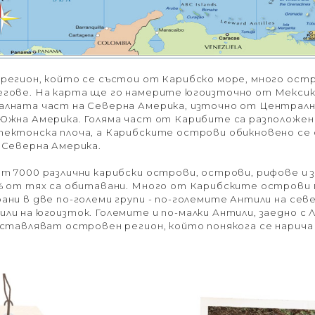
регион, който се състои от Карибско море, много ост
егове. На карта ще го намерите югоизточно от Мексик
алната част на Северна Америка, източно от Централн
Южна Америка. Голяма част от Карибите са разположен
тектонска плоча, а Карибските острови обикновено се
 Северна Америка.
т 7000 различни карибски острови, острови, рифове и з
2% от тях са обитавани. Много от Карибските острови
ани в две по-големи групи - по-големите Антили на севе
ли на югоизток. Големите и по-малки Антили, заедно с 
ъставляват островен регион, който понякога се нарича