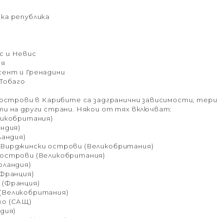
ка република
с и Невис
ия
ент и Гренадини
 Тобаго
 острови в Карибите са задгранични зависимости, тер
и на други страни. Някои от тях включват:
ликобритания)
андия)
ландия)
Вирджински острови (Великобритания)
острови (Великобритания)
оландия)
(Франция)
 (Франция)
(Великобритания)
ко (САЩ)
дия)