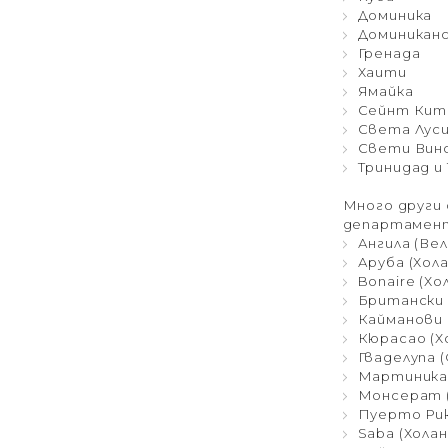
Доминика
Доминиканс
Гренада
Хаити
Ямайка
Сейнт Кит
Света Лус
Свети Винс
Тринидад и
Много други
департамент
Ангила (Ве
Аруба (Хол
Bonaire (Хо
Британски 
Кайманови 
Кюрасао (Х
Гваделупа 
Мартиника
Монсерат 
Пуерто Ри
Saba (Холан