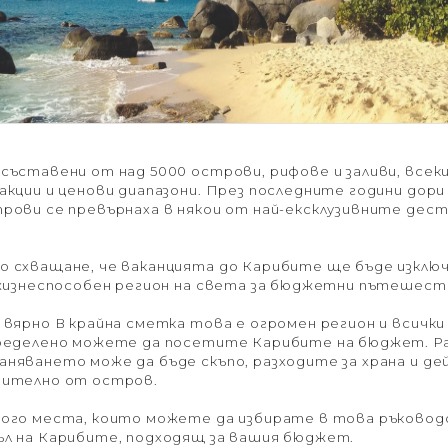
съставени от над 5000 острови, рифове и заливи, всеки
акции и ценови диапазони. През последните години дори
рови се превърнаха в някои от най-ексклузивните дест
о схващане, че ваканцията до Карибите ще бъде изклю
 жизнеспособен регион на света за бюджетни пътешест
 вярно В крайна сметка това е огромен регион и всички
пределено можете да посетите Карибите на бюджет. Ра
няването може да бъде скъпо, разходите за храна и д
чително от остров.
ного места, които можете да избирате в това ръковод
ъл на Карибите, подходящ за вашия бюджет.