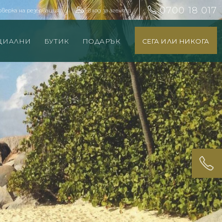
0700 18 017
оверка на резервация
Вход за агенти
ЦИАЛНИ
БУТИК
ПОДАРЪК
СЕГА ИЛИ НИКОГА