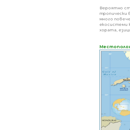
Вероятно сте
тропически в
много повече
екосистеми к
хората, езиц
Местополо