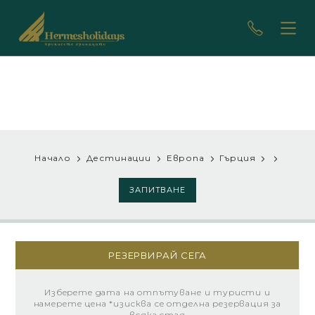
Начало
Дестинации
Европа
Гърция
ЗАПИТВАНЕ
РЕЗЕРВИРАЙ СЕГА
Изберете дата на отпътуване и туристи и
намерете цена *изисква се отделна резервация за
всяка стая