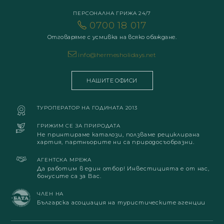
ПЕРСОНАЛНА ГРИЖА 24/7
0700 18 017
Отговаряме с усмивка на всяко обаждане.
info@hermesholidays.net
НАШИТЕ ОФИСИ
ТУРОПЕРАТОР НА ГОДИНАТА 2013
ГРИЖИМ СЕ ЗА ПРИРОДАТА
Не принтираме каталози, ползваме рециклирана
хартия, партньорите ни са природосъобразни.
АГЕНТСКА МРЕЖА
Да работим в един отбор! Инвестицията е от нас,
бонусите са за Вас.
ЧЛЕН НА
Българска асоциация на туристическите агенции