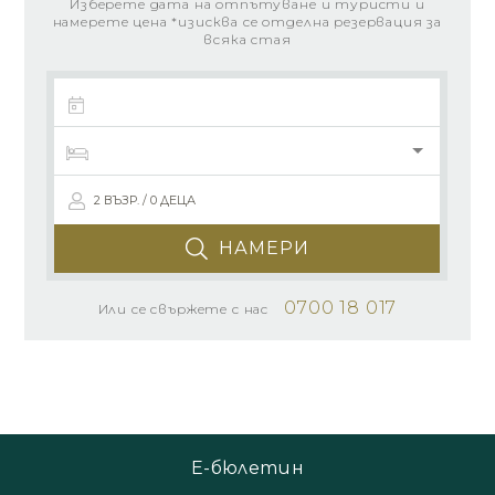
Изберете дата на отпътуване и туристи и
намерете цена *изисква се отделна резервация за
всяка стая
2 ВЪЗР. / 0 ДЕЦА
НАМЕРИ
0700 18 017
Или се свържете с нас
Е-бюлетин