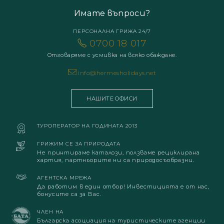
Имате въпроси?
ПЕРСОНАЛНА ГРИЖА 24/7
0700 18 017
Отговаряме с усмивка на всяко обаждане.
info@hermesholidays.net
НАШИТЕ ОФИСИ
ТУРОПЕРАТОР НА ГОДИНАТА 2013
ГРИЖИМ СЕ ЗА ПРИРОДАТА
Не принтираме каталози, ползваме рециклирана
хартия, партньорите ни са природосъобразни.
АГЕНТСКА МРЕЖА
Да работим в един отбор! Инвестицията е от нас,
бонусите са за Вас.
ЧЛЕН НА
Българска асоциация на туристическите агенции