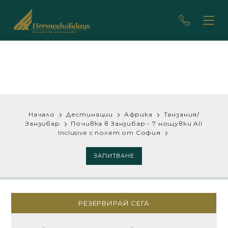
Начало
Дестинации
Африка
Танзания/
Занзибар
Почивка в Занзибар - 7 нощувки All
Inclusive с полет от София
ЗАПИТВАНЕ
РЕЗЕРВИРАЙ СЕГА