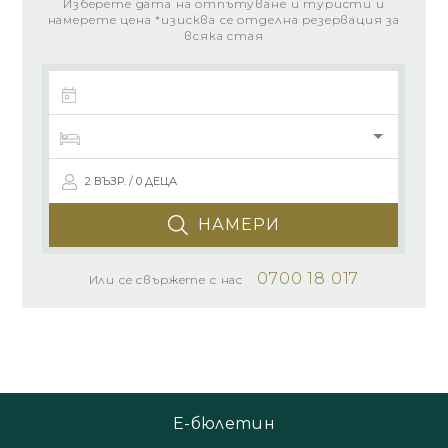
Изберете дата на отпътуване и туристи и
намерете цена *изисква се отделна резервация за
всяка стая
2 ВЪЗР. / 0 ДЕЦА
НАМЕРИ
0700 18 017
Или се свържете с нас
Е-бюлетин