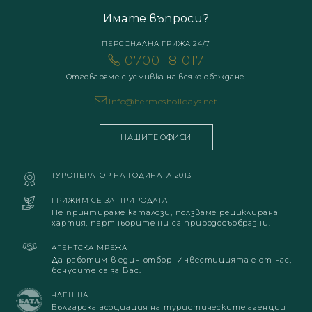
Имате въпроси?
ПЕРСОНАЛНА ГРИЖА 24/7
0700 18 017
Отговаряме с усмивка на всяко обаждане.
info@hermesholidays.net
НАШИТЕ ОФИСИ
ТУРОПЕРАТОР НА ГОДИНАТА 2013
ГРИЖИМ СЕ ЗА ПРИРОДАТА
Не принтираме каталози, ползваме рециклирана
хартия, партньорите ни са природосъобразни.
АГЕНТСКА МРЕЖА
Да работим в един отбор! Инвестицията е от нас,
бонусите са за Вас.
ЧЛЕН НА
Българска асоциация на туристическите агенции