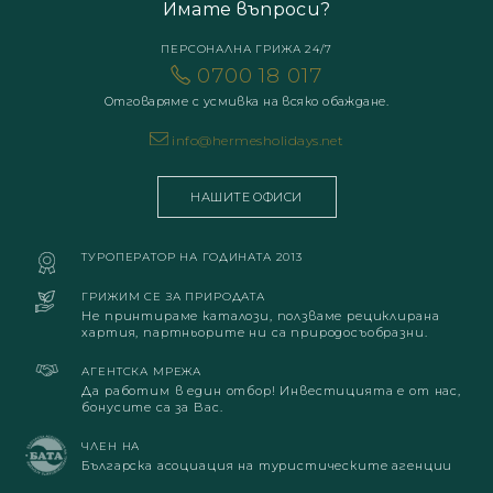
Имате въпроси?
ПЕРСОНАЛНА ГРИЖА 24/7
0700 18 017
Отговаряме с усмивка на всяко обаждане.
info@hermesholidays.net
НАШИТЕ ОФИСИ
ТУРОПЕРАТОР НА ГОДИНАТА 2013
ГРИЖИМ СЕ ЗА ПРИРОДАТА
Не принтираме каталози, ползваме рециклирана
хартия, партньорите ни са природосъобразни.
АГЕНТСКА МРЕЖА
Да работим в един отбор! Инвестицията е от нас,
бонусите са за Вас.
ЧЛЕН НА
Българска асоциация на туристическите агенции