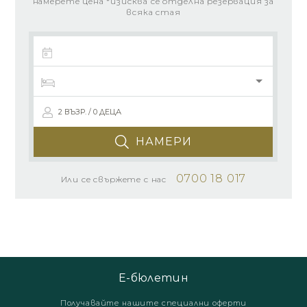
намерете цена *изисква се отделна резервация за
всяка стая
2 ВЪЗР. / 0 ДЕЦА
НАМЕРИ
0700 18 017
Или се свържете с нас
Е-бюлетин
Получавайте нашите специални оферти