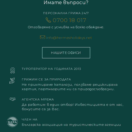
Имате въпроси?
ПЕРСОНАЛНА ГРИЖА 24/7
0700 18 017
Отговаряме с усмивка на всяко обаждане.
info@hermesholidays.net
НАШИТЕ ОФИСИ
ТУРОПЕРАТОР НА ГОДИНАТА 2013
ГРИЖИМ СЕ ЗА ПРИРОДАТА
Не принтираме каталози, ползваме рециклирана
хартия, партньорите ни са природосъобразни.
АГЕНТСКА МРЕЖА
Да работим в един отбор! Инвестицията е от нас,
бонусите са за Вас.
ЧЛЕН НА
Българска асоциация на туристическите агенции