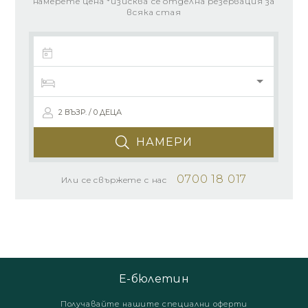
намерете цена *изисква се отделна резервация за
всяка стая
2 ВЪЗР. / 0 ДЕЦА
НАМЕРИ
0700 18 017
Или се свържете с нас
Е-бюлетин
Получавайте нашите специални оферти