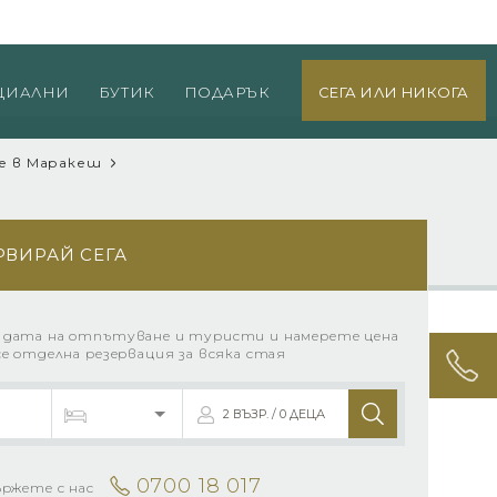
0700 18 017
оверка на резервация
Вход за агенти
ЦИАЛНИ
БУТИК
ПОДАРЪК
СЕГА ИЛИ НИКОГА
е в Маракеш
РВИРАЙ СЕГА
 дата на отпътуване и туристи и намерете цена
се отделна резервация за всяка стая
2 ВЪЗР. / 0 ДЕЦА
0700 18 017
ържете с нас