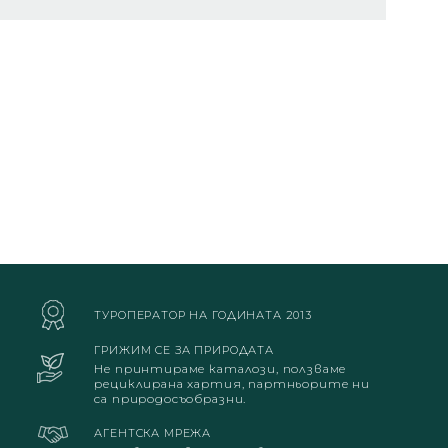
ТУРОПЕРАТОР НА ГОДИНАТА 2013
ГРИЖИМ СЕ ЗА ПРИРОДАТА
Не принтираме каталози, ползваме
рециклирана хартия, партньорите ни
са природосъобразни.
АГЕНТСКА МРЕЖА