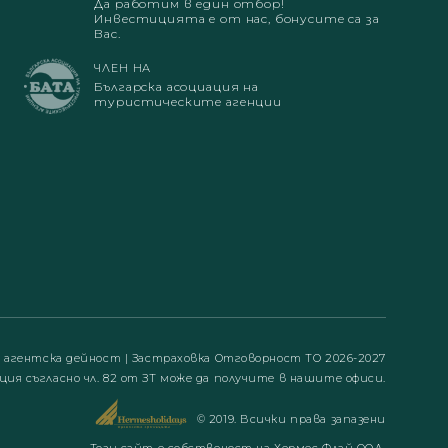
Да работим в един отбор!
Инвестицията е от нас, бонусите са за
Вас.
ЧЛЕН НА
Българска асоциация на
туристическите агенции
а агентска дейност
|
Застраховка Отговорност ТО 2026-2027
ция съгласно чл. 82 от ЗТ може да получите в нашите офиси.
© 2019. Всички права запазени