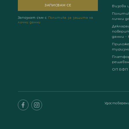
Визова 
Политик
Запознат съм с
Политика за защита на
лични д
лични данни
Деклара
поверит
данни - 
Приложе
туризм
Платфор
решаван
ОП БФП
Удостоверен