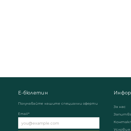
Е-бюлетин
Инфор
Получавайте нашите специални оферти
За нас
Email*
Запитв
Контак
Условия