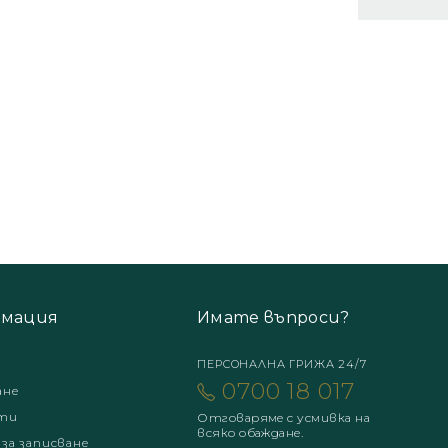
мация
Имате въпроси?
ПЕРСОНАЛНА ГРИЖА 24/7
0700 18 017
ане
ти
Отговаряме с усмивка на
всяко обаждане.
 за записване