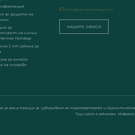
информация
info@hermesholidays.net
а за защита на
анни
НАШИТЕ ОФИСИ
ция за
елност на лични
Hermes Holidays
ние 2 от закона за
а
ма за онлайн
е на спорове
ие за регистрация за извършване на туроператорска и туристическ
Този сайт е рекламен. Информа