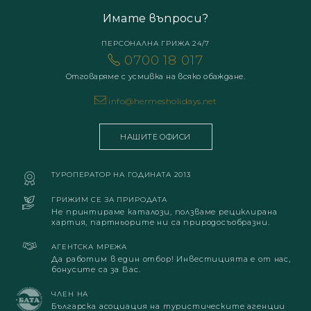
Имате въпроси?
ПЕРСОНАЛНА ГРИЖА 24/7
0700 18 017
Отговаряме с усмивка на всяко обаждане.
info@hermesholidays.net
НАШИТЕ ОФИСИ
ТУРОПЕРАТОР НА ГОДИНАТА 2013
ГРИЖИМ СЕ ЗА ПРИРОДАТА
Не принтираме каталози, ползваме рециклирана
хартия, партньорите ни са природосъобразни.
АГЕНТСКА МРЕЖА
Да работим в един отбор! Инвестицията е от нас,
бонусите са за Вас.
ЧЛЕН НА
Българска асоциация на туристическите агенции