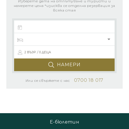
Изберете дата на отпътуване и туристи и
намерете цена *изисква се отделна резервация за
всяка стая
2 ВЪЗР. / 0 ДЕЦА
НАМЕРИ
0700 18 017
Или се свържете с нас
Е-бюлетин