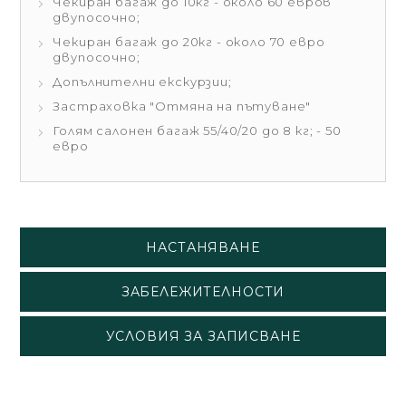
Чекиран багаж до 10кг - около 60 евров
двупосочно;
Чекиран багаж до 20кг - около 70 евро
двупосочно;
Допълнителни екскурзии;
Застраховка "Отмяна на пътуване"
Голям салонен багаж 55/40/20 до 8 кг; - 50
евро
НАСТАНЯВАНЕ
ЗАБЕЛЕЖИТЕЛНОСТИ
УСЛОВИЯ ЗА ЗАПИСВАНЕ