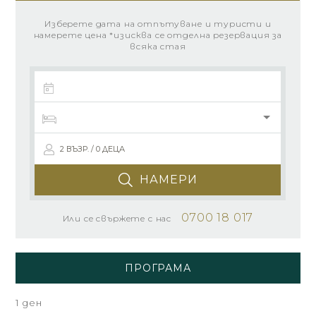
Изберете дата на отпътуване и туристи и
намерете цена *изисква се отделна резервация за
всяка стая
2 ВЪЗР. / 0 ДЕЦА
НАМЕРИ
0700 18 017
Или се свържете с нас
ПРОГРАМА
1 ден