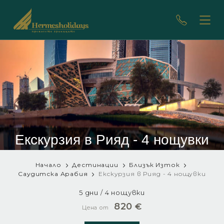
Екскурзия в Рияд - 4 нощувки
Начало
Дестинации
Близък Изток
Саудитска Арабия
Екскурзия в Рияд - 4 нощувки
5 дни / 4 нощувки
820
€
Цена от