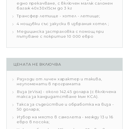
едно прекачване, с включен малък салонен
багаж 40x30x15см до 3 кг
Трансфер летище - хотел - летище;
4 нощувки със закуски в избрания хотел ;
Медицинска застраховка с помощ при
пътуване с покритие 10 000 евро
ЦЕНАТА НЕ ВКЛЮЧВА
Разходи от личен характер и такива,
неупоменати в програмата
Виза (eVisa) - около 142.45 долара (с включена
такса за кандидатстване към КСА).
Такса за съдействие и обработка на виза -
50 долара;
Избор на място в самолета - между 13 и 16
евро в посока;