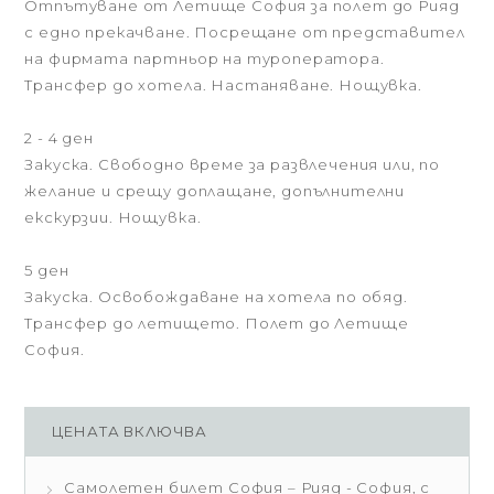
Отпътуване от Летище София за полет до Рияд
с едно прекачване. Посрещане от представител
на фирмата партньор на туроператора.
Трансфер до хотела. Настаняване. Нощувка.
2 - 4 ден
Закуска. Свободно време за развлечения или, по
желание и срещу доплащане, допълнителни
екскурзии. Нощувка.
5 ден
Закуска. Освобождаване на хотела по обяд.
Трансфер до летището. Полет до Летище
София.
ЦЕНАТА ВКЛЮЧВА
Самолетен билет София – Рияд - София, с